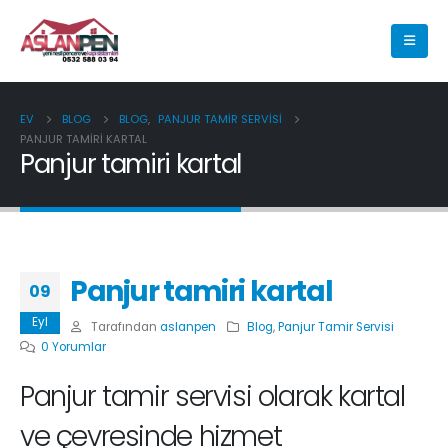
EV
BLOG
BLOG
,
PANJUR TAMIR SERVISI
PANJUR TAMIRI KARTAL
Panjur tamiri kartal
Panjur tamiri kartal
09
Eyl
Tarafından
aslanpen
Blog
,
Panjur Tamir Servisi
0 Yorumlar
Panjur tamir servisi olarak kartal
ve çevresinde hizmet