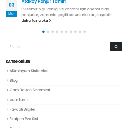
Ataköy Panjur Tamiri
03
Evlerimizin güvenliği ve konforu için önemli olan
Mar
panjurlar, zamanla çeşitli sorunlarla karşılaşabilir....
daha fazla oku
KATEGORILER
Alüminyum Sistemleri
Blog
Cam Balkon Sistemleri
cam tamiri
Faydalı Bilgiler
Fıratpen Pvc Sist.