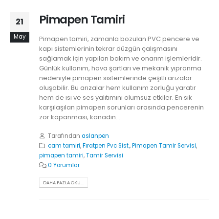
Pimapen Tamiri
21
May
Pimapen tamiri, zamanla bozulan PVC pencere ve
kapı sistemlerinin tekrar düzgün çalışmasını
sağlamak için yapılan bakım ve onarım işlemleridir.
Günlük kullanım, hava şartları ve mekanik yıpranma
nedeniyle pimapen sistemlerinde çeşitli arızalar
oluşabilir. Bu arızalar hem kullanım zorluğu yaratır
hem de ısı ve ses yalıtımını olumsuz etkiler. En sık
karşılaşılan pimapen sorunları arasında pencerenin
zor kapanması, kanadın...
Tarafından
aslanpen
cam tamiri
,
Fıratpen Pvc Sist.
,
Pimapen Tamir Servisi
,
pimapen tamiri
,
Tamir Servisi
0 Yorumlar
DAHA FAZLA OKU...