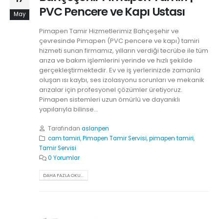
PVC Pencere ve Kapı Ustası
May
Pimapen Tamir Hizmetlerimiz Bahçeşehir ve
çevresinde Pimapen (PVC pencere ve kapı) tamiri
hizmeti sunan firmamız, yılların verdiği tecrübe ile tüm
arıza ve bakım işlemlerini yerinde ve hızlı şekilde
gerçekleştirmektedir. Ev ve iş yerlerinizde zamanla
oluşan ısı kaybı, ses izolasyonu sorunları ve mekanik
arızalar için profesyonel çözümler üretiyoruz.
Pimapen sistemleri uzun ömürlü ve dayanıklı
yapılarıyla bilinse...
Tarafından
aslanpen
cam tamiri
,
Pimapen Tamir Servisi
,
pimapen tamiri
,
Tamir Servisi
0 Yorumlar
DAHA FAZLA OKU...