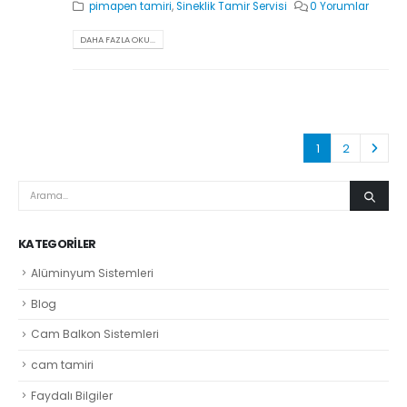
pimapen tamiri
,
Sineklik Tamir Servisi
0 Yorumlar
DAHA FAZLA OKU...
1
2
KATEGORILER
Alüminyum Sistemleri
Blog
Cam Balkon Sistemleri
cam tamiri
Faydalı Bilgiler