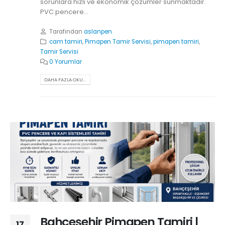
sorunlara hızlı ve ekonomik çözümler sunmaktadır.
PVC pencere...
Tarafından
aslanpen
cam tamiri
,
Pimapen Tamir Servisi
,
pimapen tamiri
,
Tamir Servisi
0 Yorumlar
DAHA FAZLA OKU...
Bahçeşehir Pimapen Tamiri |
17