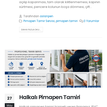
açılıp kapanması, tam olarak kilitlenmemesi, kapının
sürtmesi, pencere kolunun boşa dönmesi, çift...
Tarafından
aslanpen
Pimapen Tamir Servisi
,
pimapen tamiri
0 Yorumlar
DAHA FAZLA OKU...
Halkalı Pimapen Tamiri
27
May
Halkalı pimapen tamiri hizmeti veren firmamız, PVC