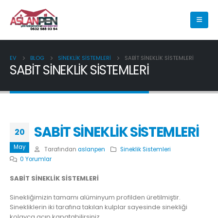
EV
BLOG
SINEKLIK SISTEMLERI
SABİT SİNEKLİK SİSTEMLERİ
SABİT SİNEKLİK SİSTEMLERİ
SABİT SİNEKLİK SİSTEMLERİ
20
May
Tarafından
aslanpen
Sineklik Sistemleri
0 Yorumlar
SABİT SİNEKLİK SİSTEMLERİ
Sinekliğimizin tamamı alüminyum profilden üretilmiştir.
Sinekliklerin iki tarafına takılan kulplar sayesinde sinekliği
kolayca açıp kapatabilirsiniz.