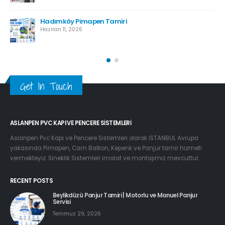
Hadımköy Pimapen Tamiri
Haziran 11, 2026
Get In Touch
ASLANPEN PVC KAPI VE PENCERE SISTEMLERI
Aslanpen Pvc Kapı ve Pencere Sistemleri olarak İSTANBUL Avrupa
yakasında Pimapen, Cam Balkon, Kepenk ve Panjur tamir hizmeti
vermekteyiz. Sineklik Sistemleri imalat ve montajımız mevcuttur.
RECENT POSTS
Beylikdüzü Panjur Tamiri | Motorlu ve Manuel Panjur
Servisi
Temmuz 29, 2026