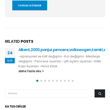
RELATED
POSTS
Alkent,2000,panjur,pencere,volkswogen,tamiri,sinek
24
-ispanyolet ve Kilit değişimi -Kol değişimi -Menteşe
Şub
değişimi -Pencere ayarları -çift açılım ayarları -Kilitli
Kapı Ayarları -Hırsız Kilidi...
daha fazla oku
KATEGORILER