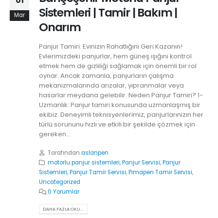
01
Sistemleri | Tamir | Bakım |
Mar
Onarım
Panjur Tamiri: Evinizin Rahatlığını Geri Kazanın!
Evlerimizdeki panjurlar, hem güneş ışığını kontrol
etmek hem de gizliliği sağlamak için önemli bir rol
oynar. Ancak zamanla, panjurların çalışma
mekanizmalarında arızalar, yıpranmalar veya
hasarlar meydana gelebilir. Neden Panjur Tamiri? 1-
Uzmanlık: Panjur tamiri konusunda uzmanlaşmış bir
ekibiz. Deneyimli teknisyenlerimiz, panjurlarınızın her
türlü sorununu hızlı ve etkili bir şekilde çözmek için
gereken...
Tarafından
aslanpen
motorlu panjur sistemleri
,
Panjur Servisi
,
Panjur
Sistemleri
,
Panjur Tamir Servisi
,
Pimapen Tamir Servisi
,
Uncategorized
0 Yorumlar
DAHA FAZLA OKU...