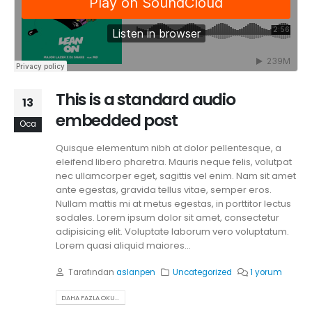
This is a standard audio
13
embedded post
Oca
Quisque elementum nibh at dolor pellentesque, a
eleifend libero pharetra. Mauris neque felis, volutpat
nec ullamcorper eget, sagittis vel enim. Nam sit amet
ante egestas, gravida tellus vitae, semper eros.
Nullam mattis mi at metus egestas, in porttitor lectus
sodales. Lorem ipsum dolor sit amet, consectetur
adipisicing elit. Voluptate laborum vero voluptatum.
Lorem quasi aliquid maiores...
Tarafından
aslanpen
Uncategorized
1 yorum
DAHA FAZLA OKU...