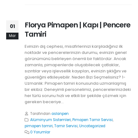
Florya Pimapen | Kapı | Pencere
01
Tamiri
Mar
Evinizin dış cephesi, misafirlerinizi karşıladığınız ilk
noktadır ve pencerelerinizin durumu, evinizin genel
görünümünü belirleyen önemli bir faktördür. Ancak
zamanla, pimapenlerde oluşabilecek çatlaklar,
sızıntılar veya işlevsellik kayıpları, evinizin şıklığını ve
güvenliğini etkileyebilir. Neden Bizi Seçmelisiniz? 1-
Uzmanlık: Pimapen tamiri konusunda uzmanlaşmış
bir ekibiz. Deneyimli personelimiz, pencerelerinizdeki
her türlü sorunu hızlı ve etkili bir şekilde çözmek için
gereken beceriye...
Tarafından
aslanpen
Alüminyum Sistemleri
,
Pimapen Tamir Servisi
,
pimapen tamiri
,
Tamir Servisi
,
Uncategorized
0 Yorumlar