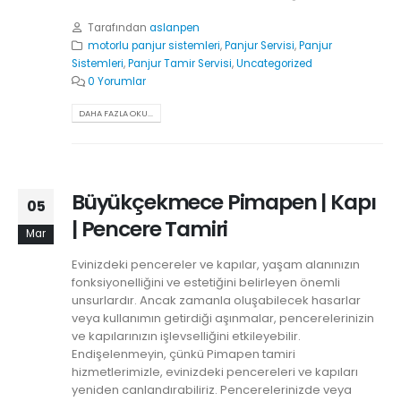
Tarafından
aslanpen
motorlu panjur sistemleri
,
Panjur Servisi
,
Panjur
Sistemleri
,
Panjur Tamir Servisi
,
Uncategorized
0 Yorumlar
DAHA FAZLA OKU...
Büyükçekmece Pimapen | Kapı
05
| Pencere Tamiri
Mar
Evinizdeki pencereler ve kapılar, yaşam alanınızın
fonksiyonelliğini ve estetiğini belirleyen önemli
unsurlardır. Ancak zamanla oluşabilecek hasarlar
veya kullanımın getirdiği aşınmalar, pencerelerinizin
ve kapılarınızın işlevselliğini etkileyebilir.
Endişelenmeyin, çünkü Pimapen tamiri
hizmetlerimizle, evinizdeki pencereleri ve kapıları
yeniden canlandırabiliriz. Pencerelerinizde veya