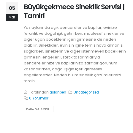
Büyükçekmece Sineklik Servisi |
05
Tamiri
Mar
Yaz aylarında açık pencereler ve kapılar, evinize
ferahlık ve doğal ışık getirirken, maalesef sinekler ve
diğer uçan böceklerin içeri girmesine de neden
olabilir. Sineklikler, evinizin içine temiz hava almanızı
sağlarken, sineklerin ve diğer istenmeyen böceklerin
girmesini engeller. Estetik tasarımlarıyla
pencerelerinize ve kapılarınıza zarif bir görünüm
kazandırırken, doğal ışığın içeri girmesini
engellemezler. Neden bizim sineklik çözümlerimizi
tercih...
Tarafından
aslanpen
Uncategorized
0 Yorumlar
DAHA FAZLA OKU...