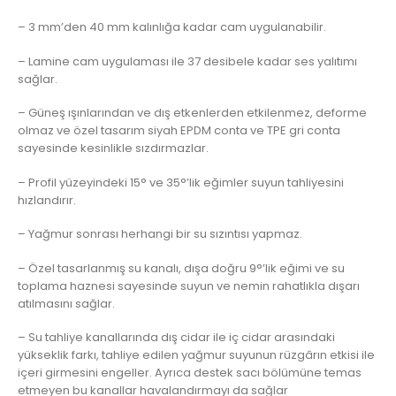
– 3 mm’den 40 mm kalınlığa kadar cam uygulanabilir.
– Lamine cam uygulaması ile 37 desibele kadar ses yalıtımı
sağlar.
– Güneş ışınlarından ve dış etkenlerden etkilenmez, deforme
olmaz ve özel tasarım siyah EPDM conta ve TPE gri conta
sayesinde kesinlikle sızdırmazlar.
– Profil yüzeyindeki 15° ve 35°’lik eğimler suyun tahliyesini
hızlandırır.
– Yağmur sonrası herhangi bir su sızıntısı yapmaz.
– Özel tasarlanmış su kanalı, dışa doğru 9°’lik eğimi ve su
toplama haznesi sayesinde suyun ve nemin rahatlıkla dışarı
atılmasını sağlar.
– Su tahliye kanallarında dış cidar ile iç cidar arasındaki
yükseklik farkı, tahliye edilen yağmur suyunun rüzgârın etkisi ile
içeri girmesini engeller. Ayrıca destek sacı bölümüne temas
etmeyen bu kanallar havalandırmayı da sağlar