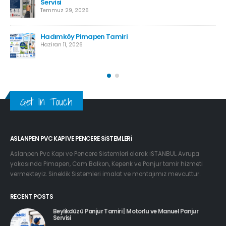
Servisi
Temmuz 29, 2026
Hadımköy Pimapen Tamiri
Haziran 11, 2026
Get In Touch
ASLANPEN PVC KAPI VE PENCERE SISTEMLERI
Aslanpen Pvc Kapı ve Pencere Sistemleri olarak İSTANBUL Avrupa
yakasında Pimapen, Cam Balkon, Kepenk ve Panjur tamir hizmeti
vermekteyiz. Sineklik Sistemleri imalat ve montajımız mevcuttur.
RECENT POSTS
Beylikdüzü Panjur Tamiri | Motorlu ve Manuel Panjur
Servisi