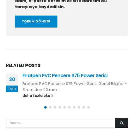
adım, e-posta adresim ve site adresim bu
tarayıcıya kaydedilsin.
RELATED
POSTS
en PVC Pencere S75 Power Serisi
Fıratpen 
30
 PVC Pencere S75 Power Serisi Genel Bilgiler -
Fıratpen P
Tem
n 40 mm...
mm'den 40 
zla oku
daha fazl