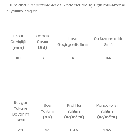
– Tüm ana PVC profiller en az 5 odacıklı olduğu için mükemmel
ısı yalıtımı sağlar.
Profil
Odacık
Hava
Su Sızdırmazlık
Genişliği
Sayısı
Geçirgenlik Sınıfı
Sınıfı
(mm)
(Ad)
80
6
4
9A
Rüzgar
Ses
Profil Isı
Pencere Isı
Yüküne
Yalıtımı
Yalıtımı
Yalıtımı
Dayanım
2
2
(db)
(W/m
°K)
(W/m
°K)
Sınıfı
C3
34
1,40
1,30