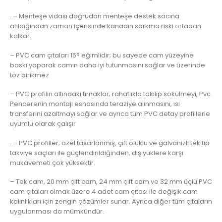
. – Menteşe vidası doğrudan menteşe destek sacına
atıldığından zaman içerisinde kanadın sarkma riski ortadan
kalkar.
– PVC cam çıtaları 15° eğimlidir; bu sayede cam yüzeyine
baskı yaparak camın daha iyi tutunmasını sağlar ve üzerinde
toz birikmez.
– PVC profilin altındaki tırnaklar; rahatlıkla takılıp sökülmeyi, Pvc
Pencerenin montajı esnasında teraziye alınmasını, ısı
transferini azaltmayı sağlar ve ayrıca tüm PVC detay profillerle
uyumlu olarak çalışır
. – PVC profiller; özel tasarlanmış, çift oluklu ve galvanizli tek tip
takviye saçları ile güçlendirildiğinden, dış yüklere karşı
mukavemeti çok yüksektir.
– Tek cam, 20 mm çift cam, 24 mm çift cam ve 32 mm üçlü PVC
cam çıtaları olmak üzere 4 adet cam çıtası ile değişik cam
kalınlıkları için zengin çözümler sunar. Ayrıca diğer tüm çıtaların
uygulanması da mümkündür.