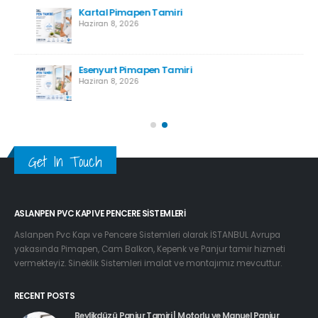
Esenyurt Pimapen Tamiri
Haziran 8, 2026
Get In Touch
ASLANPEN PVC KAPI VE PENCERE SISTEMLERI
Aslanpen Pvc Kapı ve Pencere Sistemleri olarak İSTANBUL Avrupa
yakasında Pimapen, Cam Balkon, Kepenk ve Panjur tamir hizmeti
vermekteyiz. Sineklik Sistemleri imalat ve montajımız mevcuttur.
RECENT POSTS
Beylikdüzü Panjur Tamiri | Motorlu ve Manuel Panjur
Servisi
Temmuz 29, 2026