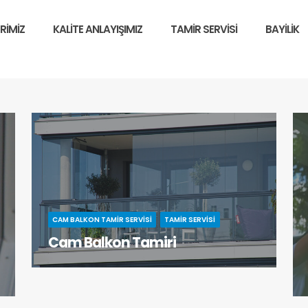
RIMIZ
KALITE ANLAYIŞIMIZ
TAMIR SERVISI
BAYILIK
CAM BALKON TAMIR SERVISI
TAMIR SERVISI
Cam Balkon Tamiri
Cam Balkon Tamiri - Aslanpen Cam Balkon
Tamir Servisi Cam Balkon Tamir Servisi, Conta
Fitil Değişimi, Aksesuar Arızası, Cam Balkon