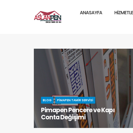
ANASAYFA
HIZMETLE
BLOG
PIMAPEN TAMIR SERVISI
Pimapen Pencere ve Kapı
Conta Değişimi
Pimapen pencere ve kapılarınızın kullanım