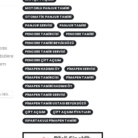
MOTORLU PANJUR TAMIRI
OTOMATIK PANJUR TAMIRI
PANJUR SERVISI
PANJUR TAMIRI
PENCERE TAMIRCISI
PENCERE TAMIRI
PENCERE TAMIRI BEYLIKDÜZÜ
kası
PENCERE TAMIR SERVISI
bizlere
PENCERE ÇIFT AÇILIM
lem
PIMAPEN HADIMKÖY
PIMAPEN SERVISI
PIMAPEN TAMIRCISI
PIMAPEN TAMIRI
PIMAPEN TAMIRI HADIMKÖY
 OKU...
PIMAPEN TAMIR SERVISI
PIMAPEN TAMIR USTASI BEYLIKDÜZÜ
ÇIFT AÇILIM
ÇIFT AÇILIM FIYATLARI
ISPARTAKULE PIMAPEN TAMIRI