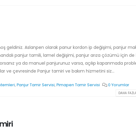
z hoş geldiniz. Aslanpen olarak panur kordon ip değişimi, panjur ma
ndalı panjur tamili, lamel değişimi, panjur arıza çözümü için de 
lanıyorsanız ya da manuel panjurunuz varsa, açılıp kapanmada prob
ılar ve çevresinde Panjur tamiri ve bakım hizmetini siz...
stemleri
,
Panjur Tamir Servisi
,
Pimapen Tamir Servisi
0 Yorumlar
DAHA FAZLA
miri