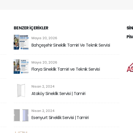
Tamircisi,Cam Balkon Modelleri ve Fiyatları
Deneyimli Ustalarımız ile Sorunsuz Bir Şekilde
Yapılır. Şimdi Bizlere Ulaşabilirsiniz. 0532 588 03
94 veya 0212 590 28 02 [tabs type="horizontal"]
BENZER IÇERIKLER
SIN
[tabs_head][tab_title]Cam Balkon Tamir
PI
Mayıs 20, 2026
Servisi[/tab_title][/tabs_head][tab]Cam
Bahçeşehir Sineklik Tamiri Ve Teknik Servisi
Balkon Tamiri, Cam Balkon Ustası, Cam Balkon
Tamir Servisi, Cam Balkon...
Mayıs 20, 2026
Florya Sineklik Tamiri ve Teknik Servisi
Nisan 2, 2024
Ataköy Sineklik Servisi | Tamiri
Nisan 2, 2024
Esenyurt Sineklik Servisi | Tamiri