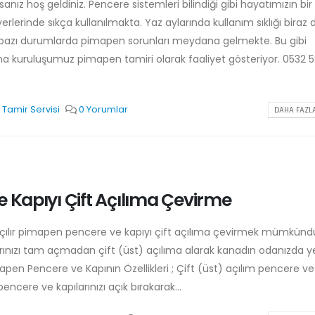
anız hoş geldiniz. Pencere sistemleri bilindiği gibi hayatımızın bir
lerinde sıkça kullanılmakta. Yaz aylarında kullanım sıklığı biraz
e bazı durumlarda pimapen sorunları meydana gelmekte. Bu gibi
ına kuruluşumuz pimapen tamiri olarak faaliyet gösteriyor. 0532 
Tamir Servisi
0 Yorumlar
DAHA FAZLA
e Kapıyı Çift Açılıma Çevirme
l açılır pimapen pencere ve kapıyı çift açılıma çevirmek mümkünd
nızı tam açmadan çift (üst) açılıma alarak kanadın odanızda yer
mapen Pencere ve Kapının Özellikleri ; Çift (üst) açılım pencere ve
pencere ve kapılarınızı açık bırakarak...