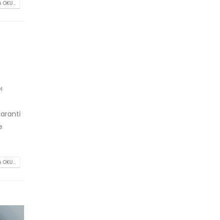
 OKU...
ı
garanti
e
 OKU...