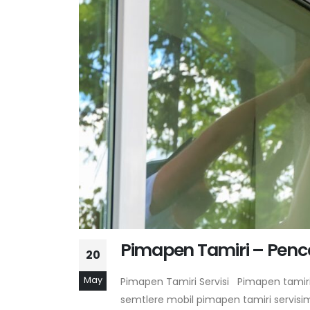
Pimapen Tamiri – Pence
20
May
Pimapen Tamiri Servisi Pimapen tamir
semtlere mobil pimapen tamiri servisi