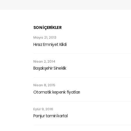
sonucu Contaları (Fitil) deforme olur bunun
sonucunda pencereniz rüzgar, soğuk, yağmur
alır. Pencere ve kapılarınızın ısı yalıtımını
artırmak için Contaların değiştirilmesi
SON İÇERIKLER
gerekir.Conta kapı veya pencere kasasına basar
Mayıs 21, 2013
bu sayede dışarıdan gelen soğuk hava rüzgarı
Hırsız Emniyet Kilidi
ve su almasını engeller. Evinizin ısı yalıtımını en
çok etkileyen nedenlerden birisi contaların
Nisan 2, 2014
deforme olmasıdır. Sizde evinizde ısı...
Başakşehir Sineklik
Nisan 8, 2015
Otomatik kepenk fiyatları
Eylül 9, 2016
Panjur tamiri kartal