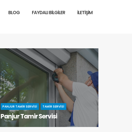
BLOG
FAYDALI BILGILER
İLETIŞIM
PANJUR TAMIR SERVISI
TAMIR SERVISI
Panjur Tamir Servisi
Panjur Tamiri Tamir Hizmetlerimiz -Otomatik