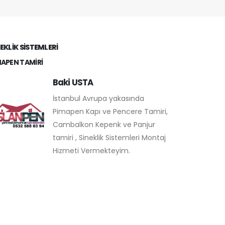
Panjur İpi Değişimi -Panjur İpi Değişimi -Makas
Değişimi -Menteşe Değişimi -Kasnak ve
Borusunun Değişimi -Pilastik Değişimi -İç
Mekanizma Değişimi -Genel Bakım ve Yağlama
EKLIK SISTEMLERI
Takılıyorsa Giderilmesi Motorlu Panjur Tamiri -
MAPEN TAMIRI
Uzaktan kumandalı panjur tamiri -El ile
kumandalı panjur tamiri -Çelik askı değişimi -
Baki USTA
Motor değişimi -Paletlerin değişimi -Genel bakım
İstanbul Avrupa yakasında
ve yağlama hizmeti Panjur İmalatı Panjur
Pimapen Kapı ve Pencere Tamiri,
profilleri alüminyum olup içi poliüretan
Cambalkon Kepenk ve Panjur
dolguludur. Motorlar dünyanın en sessiz çalışan
tamiri , Sineklik Sistemleri Montaj
motorları tercih edilmektedir. Neler yapıyoruz ? -
Hizmeti Vermekteyim.
Motorlu...