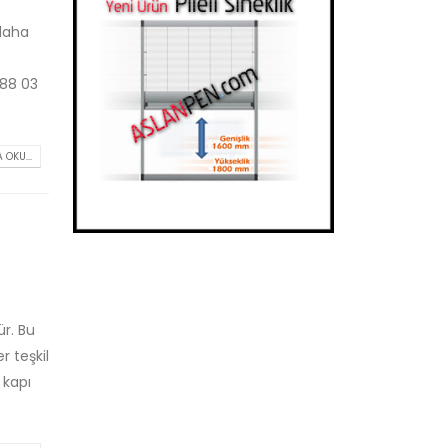
 daha
588 03
 OKU...
ür. Bu
 teşkil
 kapı