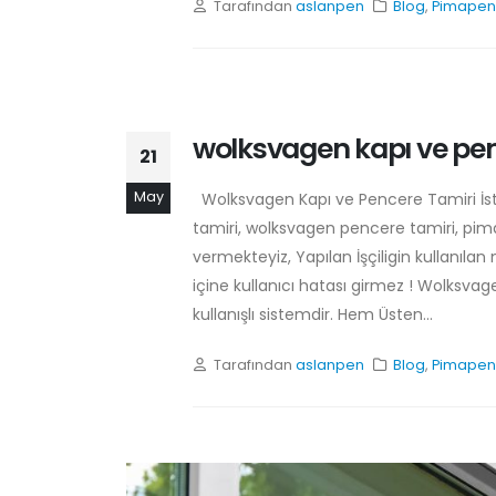
Tarafından
aslanpen
Blog
,
Pimapen 
wolksvagen kapı ve pen
21
May
Wolksvagen Kapı ve Pencere Tamiri İs
tamiri, wolksvagen pencere tamiri, pi
vermekteyiz, Yapılan İşçiligin kullanıl
içine kullanıcı hatası girmez ! Wolksv
kullanışlı sistemdir. Hem Üsten...
Tarafından
aslanpen
Blog
,
Pimapen 