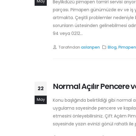
May
Beylikdüzü pimapen tamiri servisi arıyors
parçası. Pimapen günümüzde ev ve iş yer
artmakta. Çeşitli problemler nedeniyl
sorunların üstesinden gelinebilmesi ad
94 veya 0212...
Tarafından
aslanpen
Blog
,
Pimapen 
Normal Açılır Pencere v
22
May
Konu başlığında belirtildiği gibi norma
uygulama sayesinde pencere ve kapıları
etmesini önleyebilirsiniz. Çift Açılım Pi
sayesinde yazın evinizi gönül rahatlı ile 