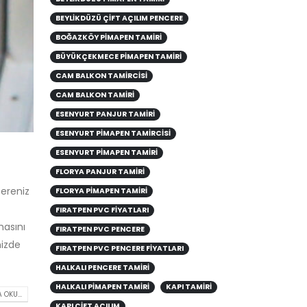
BEYLIKDÜZÜ ÇIFT AÇILIM PENCERE
BOĞAZKÖY PIMAPEN TAMIRI
BÜYÜKÇEKMECE PIMAPEN TAMIRI
CAM BALKON TAMIRCISI
CAM BALKON TAMIRI
ESENYURT PANJUR TAMIRI
ESENYURT PIMAPEN TAMIRCISI
ESENYURT PIMAPEN TAMIRI
FLORYA PANJUR TAMIRI
ereniz
FLORYA PIMAPEN TAMIRI
FIRATPEN PVC FIYATLARI
masını
FIRATPEN PVC PENCERE
nizde
FIRATPEN PVC PENCERE FIYATLARI
HALKALI PENCERE TAMIRI
HALKALI PIMAPEN TAMIRI
KAPI TAMIRI
 OKU...
KAPI ÇIFT AÇILIM