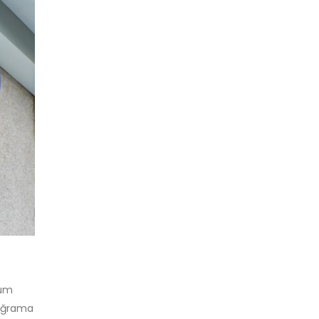
tüm
doğrama