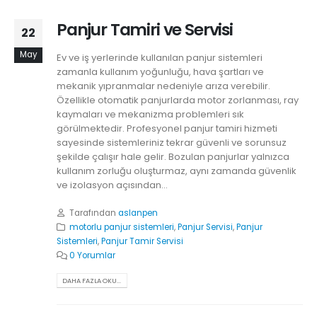
Panjur Tamiri ve Servisi
22
May
Ev ve iş yerlerinde kullanılan panjur sistemleri
zamanla kullanım yoğunluğu, hava şartları ve
mekanik yıpranmalar nedeniyle arıza verebilir.
Özellikle otomatik panjurlarda motor zorlanması, ray
kaymaları ve mekanizma problemleri sık
görülmektedir. Profesyonel panjur tamiri hizmeti
sayesinde sistemleriniz tekrar güvenli ve sorunsuz
şekilde çalışır hale gelir. Bozulan panjurlar yalnızca
kullanım zorluğu oluşturmaz, aynı zamanda güvenlik
ve izolasyon açısından...
Tarafından
aslanpen
motorlu panjur sistemleri
,
Panjur Servisi
,
Panjur
Sistemleri
,
Panjur Tamir Servisi
0 Yorumlar
DAHA FAZLA OKU...