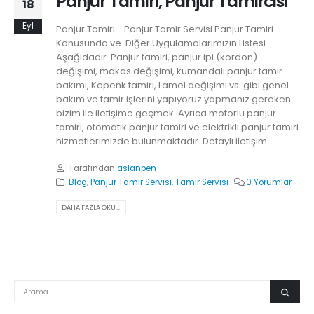
Panjur Tamiri, Panjur Tamircisi
18
Eyl
Panjur Tamiri - Panjur Tamir Servisi Panjur Tamiri
Konusunda ve Diğer Uygulamalarımızın Listesi
Aşağıdadır. Panjur tamiri, panjur ipi (kordon)
değişimi, makas değişimi, kumandalı panjur tamir
bakımı, Kepenk tamiri, Lamel değişimi vs. gibi genel
bakım ve tamir işlerini yapıyoruz yapmanız gereken
bizim ile iletişime geçmek. Ayrıca motorlu panjur
tamiri, otomatik panjur tamiri ve elektrikli panjur tamiri
hizmetlerimizde bulunmaktadır. Detaylı iletişim...
Tarafından
aslanpen
Blog
,
Panjur Tamir Servisi
,
Tamir Servisi
0 Yorumlar
DAHA FAZLA OKU...