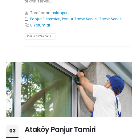
teknik servis...
Tarafından
aslanpen
Panjur Sistemleri
,
Panjur Tamir Servisi
,
Tamir Servisi
0 Yorumlar
DAHA FAZLA OKU...
Ataköy Panjur Tamiri
03