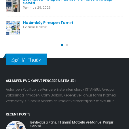
Haziran 8, 2026
Esenyurt Pimapen Tamiri
Haziran 8, 2026
Get In Touch
ASLANPEN PVC KAPI VE PENCERE SISTEMLERI
Aslanpen Pvc Kapı ve Pencere Sistemleri olarak İSTANBUL Avrupa
yakasında Pimapen, Cam Balkon, Kepenk ve Panjur tamir hizmeti
vermekteyiz. Sineklik Sistemleri imalat ve montajımız mevcuttur.
RECENT POSTS
Beylikdüzü Panjur Tamiri | Motorlu ve Manuel Panjur
Servisi