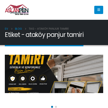
EV
BLOG
TAG -
ATAKÖY PANJUR TAMIRI
Etiket - ataköy panjur tamiri