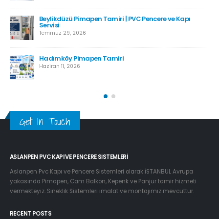
Kartal Pimapen Tamiri
Haziran 8, 2026
Esenyurt Pimapen Tamiri
Haziran 8, 2026
Get In Touch
ASLANPEN PVC KAPI VE PENCERE SISTEMLERI
Aslanpen Pvc Kapı ve Pencere Sistemleri olarak İSTANBUL Avrupa
yakasında Pimapen, Cam Balkon, Kepenk ve Panjur tamir hizmeti
vermekteyiz. Sineklik Sistemleri imalat ve montajımız mevcuttur.
RECENT POSTS