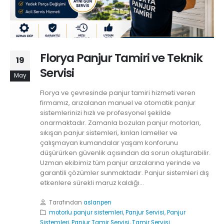
Florya Panjur Tamiri ve Teknik
19
Servisi
May
Florya ve çevresinde panjur tamiri hizmeti veren
firmamız, arızalanan manuel ve otomatik panjur
sistemlerinizi hızlı ve profesyonel şekilde
onarmaktadır. Zamanla bozulan panjur motorları,
sıkışan panjur sistemleri, kırılan lameller ve
çalışmayan kumandalar yaşam konforunu
düşürürken güvenlik açısından da sorun oluşturabilir.
Uzman ekibimiz tüm panjur arızalarına yerinde ve
garantili çözümler sunmaktadır. Panjur sistemleri dış
etkenlere sürekli maruz kaldığı...
Tarafından
aslanpen
motorlu panjur sistemleri
,
Panjur Servisi
,
Panjur
Sistemleri
,
Panjur Tamir Servisi
,
Tamir Servisi