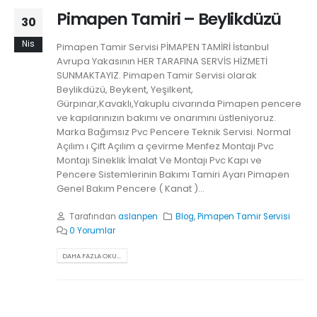
Pimapen Tamiri – Beylikdüzü
30
Nis
Pimapen Tamir Servisi PİMAPEN TAMİRİ İstanbul
Avrupa Yakasının HER TARAFINA SERVİS HİZMETİ
SUNMAKTAYIZ. Pimapen Tamir Servisi olarak
Beylikdüzü, Beykent, Yeşilkent,
Gürpınar,Kavaklı,Yakuplu civarında Pimapen pencere
ve kapılarınızın bakımı ve onarımını üstleniyoruz.
Marka Bağımsız Pvc Pencere Teknik Servisi. Normal
Açılım ı Çift Açılım a çevirme Menfez Montajı Pvc
Montajı Sineklik İmalat Ve Montajı Pvc Kapı ve
Pencere Sistemlerinin Bakımı Tamiri Ayarı Pimapen
Genel Bakım Pencere ( Kanat )...
Tarafından
aslanpen
Blog
,
Pimapen Tamir Servisi
0 Yorumlar
DAHA FAZLA OKU...