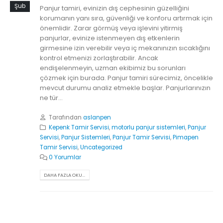
Şub
Panjur tamiri, evinizin dış cephesinin güzelliğini
korumanın yanı sıra, güvenliği ve konforu artırmak için
önemlidir. Zarar görmüş veya işlevini yitirmiş
panjurlar, evinize istenmeyen dış etkenlerin
girmesine izin verebilir veya iç mekanınızın sıcaklığını
kontrol etmenizi zorlaştırabilir. Ancak
endişelenmeyin, uzman ekibimiz bu sorunları
çözmek için burada. Panjur tamiri sürecimiz, öncelikle
mevcut durumu analiz etmekle başlar. Panjurlarınızın
ne tür...
Tarafından
aslanpen
Kepenk Tamir Servisi
,
motorlu panjur sistemleri
,
Panjur
Servisi
,
Panjur Sistemleri
,
Panjur Tamir Servisi
,
Pimapen
Tamir Servisi
,
Uncategorized
0 Yorumlar
DAHA FAZLA OKU...