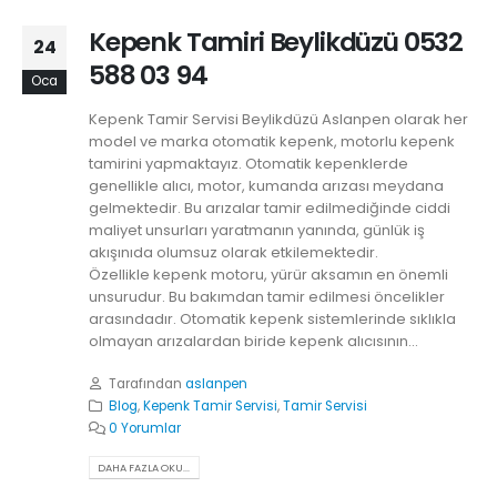
Kepenk Tamiri Beylikdüzü 0532
24
588 03 94
Oca
Kepenk Tamir Servisi Beylikdüzü Aslanpen olarak her
model ve marka otomatik kepenk, motorlu kepenk
tamirini yapmaktayız. Otomatik kepenklerde
genellikle alıcı, motor, kumanda arızası meydana
gelmektedir. Bu arızalar tamir edilmediğinde ciddi
maliyet unsurları yaratmanın yanında, günlük iş
akışınıda olumsuz olarak etkilemektedir.
Özellikle kepenk motoru, yürür aksamın en önemli
unsurudur. Bu bakımdan tamir edilmesi öncelikler
arasındadır. Otomatik kepenk sistemlerinde sıklıkla
olmayan arızalardan biride kepenk alıcısının...
Tarafından
aslanpen
Blog
,
Kepenk Tamir Servisi
,
Tamir Servisi
0 Yorumlar
DAHA FAZLA OKU...