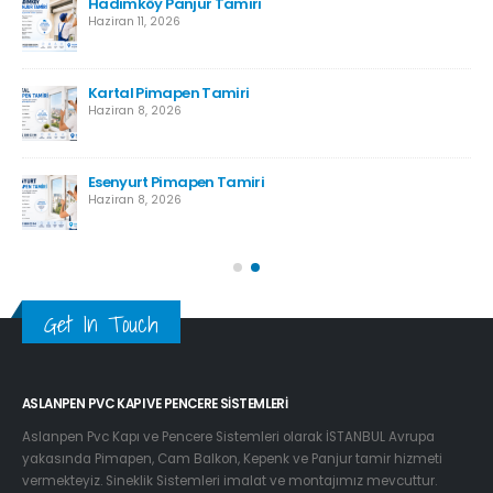
r
Hadımköy Panjur Tamiri
Haziran 11, 2026
Kartal Pimapen Tamiri
Haziran 8, 2026
Esenyurt Pimapen Tamiri
Haziran 8, 2026
Get In Touch
ASLANPEN PVC KAPI VE PENCERE SISTEMLERI
Aslanpen Pvc Kapı ve Pencere Sistemleri olarak İSTANBUL Avrupa
yakasında Pimapen, Cam Balkon, Kepenk ve Panjur tamir hizmeti
vermekteyiz. Sineklik Sistemleri imalat ve montajımız mevcuttur.