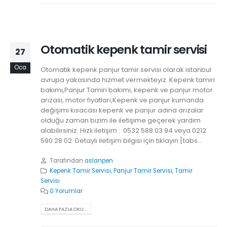
Otomatik kepenk tamir servisi
27
Oca
Otomatik kepenk panjur tamir servisi olarak istanbul
avrupa yakasında hizmet vermekteyiz. Kepenk tamiri
bakımı,Panjur Tamiri bakımı, kepenk ve panjur motor
arızası, motor fiyatları,Kepenk ve panjur kumanda
değişimi kısacası kepenk ve panjur adına arızalar
olduğu zaman bizim ile iletişime geçerek yardım
alabilirsiniz. Hızlı iletişim : 0532 588 03 94 veya 0212
590 28 02 Detaylı iletişim bilgisi için tıklayın [tabs...
Tarafından
aslanpen
Kepenk Tamir Servisi
,
Panjur Tamir Servisi
,
Tamir
Servisi
0 Yorumlar
DAHA FAZLA OKU...