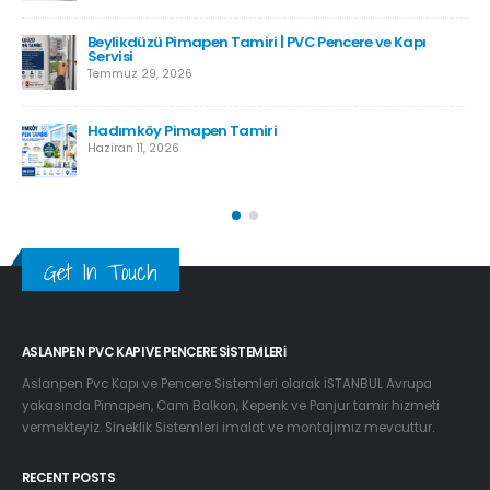
Beylikdüzü Pimapen Tamiri | PVC Pencere ve Kapı
Servisi
Temmuz 29, 2026
Hadımköy Pimapen Tamiri
Haziran 11, 2026
Get In Touch
ASLANPEN PVC KAPI VE PENCERE SISTEMLERI
Aslanpen Pvc Kapı ve Pencere Sistemleri olarak İSTANBUL Avrupa
yakasında Pimapen, Cam Balkon, Kepenk ve Panjur tamir hizmeti
vermekteyiz. Sineklik Sistemleri imalat ve montajımız mevcuttur.
RECENT POSTS