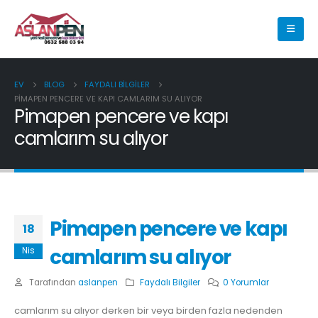
EV
BLOG
FAYDALI BILGILER
PIMAPEN PENCERE VE KAPI CAMLARIM SU ALIYOR
Pimapen pencere ve kapı
camlarım su alıyor
Pimapen pencere ve kapı
18
camlarım su alıyor
Nis
Tarafından
aslanpen
Faydalı Bilgiler
0 Yorumlar
camlarım su alıyor derken bir veya birden fazla nedenden