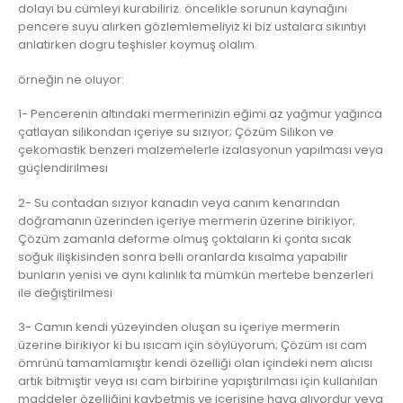
dolayı bu cümleyi kurabiliriz. öncelikle sorunun kaynağını
pencere suyu alırken gözlemlemeliyiz ki biz ustalara sıkıntıyı
anlatırken dogru teşhisler koymuş olalım.
örneğin ne oluyor:
1- Pencerenin altındaki mermerinizin eğimi az yağmur yağınca
çatlayan silikondan içeriye su sızıyor; Çözüm Silikon ve
çekomastik benzeri malzemelerle izalasyonun yapılması veya
güçlendirilmesi
2- Su contadan sızıyor kanadın veya canım kenarından
doğramanın üzerinden içeriye mermerin üzerine birikiyor;
Çözüm zamanla deforme olmuş çoktaların ki çonta sıcak
soğuk ilişkisinden sonra belli oranlarda kısalma yapabilir
bunların yenisi ve aynı kalınlık ta mümkün mertebe benzerleri
ile değiştirilmesi
3- Camın kendi yüzeyinden oluşan su içeriye mermerin
üzerine birikiyor ki bu ısıcam için söylüyorum; Çözüm ısı cam
ömrünü tamamlamıştır kendi özelliği olan içindeki nem alıcısı
artık bitmiştir veya ısı cam birbirine yapıştırılması için kullanılan
maddeler özelliğini kaybetmiş ve içerisine hava alıyordur veya