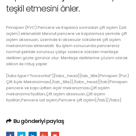
teşkil etmesini önler.
Pimapen (PVC) Pencere ve Kapılara sonradan çift açılım (üst
açılım) eklenebilir.Mevcut pencere ve kapılarınıza yerinde çift
açılım aksesuarı, üzerinde ki aksesuar sökülerek çift açılım
mekanizması eklenebilir. Bu işlem sonucunda pencereniz
normal şekilde sorunsuz çalışır sadece sökülen menteşe
delikleri gözle görünür olur. Menteşe deliklerine çözüm olarak
silikon ile rötuş yapılır.
[tabs type=”horizontal”][tabs_head][tab_title]Pimapen (Pvc)
Çift Açılır Mekanizması[/tab_title][/tabs_head][tab]Pimapen
pencere ve kapı üstten açılır mekanizması,Çift açılım
mekanizma fiyatları,Çift açılım aksesuarı,Çift açılım
fiyatları,Pencere üst açılım,Pencere çift açılım[/tab][/tabs]
Bu gönderiyi paylaş