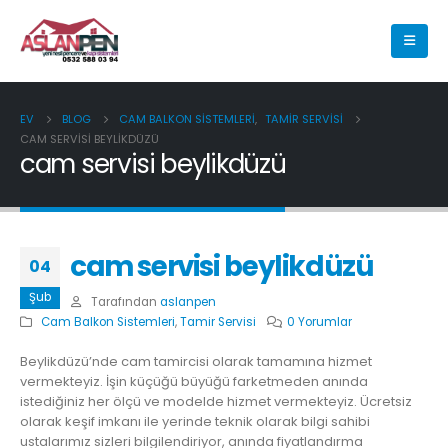
EV
BLOG
CAM BALKON SISTEMLERI
,
TAMIR SERVISI
CAM SERVISI BEYLIKDÜZÜ
cam servisi beylikdüzü
cam servisi beylikdüzü
04
Şub
Tarafından
aslanpen
Cam Balkon Sistemleri
,
Tamir Servisi
0 Yorumlar
Beylikdüzü’nde cam tamircisi olarak tamamına hizmet
vermekteyiz. İşin küçüğü büyüğü farketmeden anında
istediğiniz her ölçü ve modelde hizmet vermekteyiz. Ücretsiz
olarak keşif imkanı ile yerinde teknik olarak bilgi sahibi
ustalarımız sizleri bilgilendiriyor, anında fiyatlandırma