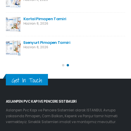
Kartal Pimapen Tamiri
Haziran 8, 2026
Esenyurt Pimapen Tamiri
Haziran 8, 2026
Get In Touch
ASLANPEN PVC KAPI VE PENCERE SISTEMLERI
Aslanpen Pvc Kapı ve Pencere Sistemleri olarak İSTANBUL Avrupa
yakasında Pimapen, Cam Balkon, Kepenk ve Panjur tamir hizmeti
vermekteyiz. Sineklik Sistemleri imalat ve montajımız mevcuttur.