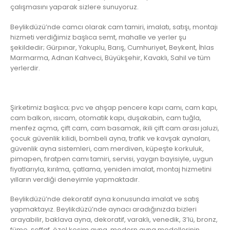
çalışmasını yaparak sizlere sunuyoruz.
Beylikdüzü’nde camcı olarak cam tamiri, imalatı, satışı, montajı
hizmeti verdiğimiz başlıca semt, mahalle ve yerler şu
şekildedir; Gürpınar, Yakuplu, Barış, Cumhuriyet, Beykent, İhlas
Marmarma, Adnan Kahveci, Büyükşehir, Kavaklı, Sahil ve tüm
yerlerdir.
Şirketimiz başlıca; pvc ve ahşap pencere kapı camı, cam kapı,
cam balkon, ısıcam, otomatik kapı, duşakabin, cam tuğla,
menfez açma, çift cam, cam basamak, ikili çift cam arası jaluzi,
çocuk güvenlik kilidi, bombeli ayna, trafik ve kavşak aynaları,
güvenlik ayna sistemleri, cam merdiven, küpeşte korkuluk,
pimapen, fıratpen camı tamiri, servisi, yaygın bayisiyle, uygun
fiyatlarıyla, kırılma, çatlama, yeniden imalat, montaj hizmetini
yılların verdiği deneyimle yapmaktadır.
Beylikdüzü’nde dekoratif ayna konusunda imalat ve satış
yapmaktayız. Beylikdüzü’nde aynacı aradığınızda bizleri
arayabilir, baklava ayna, dekoratif, varaklı, venedik, 3’lü, bronz,
füme, şeffaf, özel kesim ayna, modern ayna modellerinin