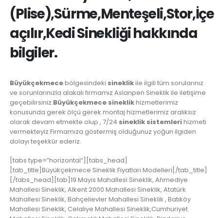
(Plise),Sürme,Menteşeli,Stor,İçe
açılır,Kedi Sinekliği hakkında
bilgiler.
Büyükçekmece
bölgesindeki
sineklik
ile ilgili tüm sorularınız
ve sorunlarınızla alakalı firmamız Aslanpen Sineklik ile iletişime
geçebilirsiniz.
Büyükçekmece sineklik
hizmetlerimiz
konusunda gerek ölçü gerek montaj hizmetlerimiz aralıksız
olarak devam etmekte olup , 7/24
sineklik sistemleri
hizmeti
vermekteyiz.Firmamıza göstermiş olduğunuz yoğun ilgiden
dolayı teşekkür ederiz.
[tabs type=”horizontal”][tabs_head]
[tab_title]Büyükçekmece Sineklik Fiyatları Modelleri[/tab_title]
[/tabs_head][tab]19 Mayıs Mahallesi Sineklik, Ahmediye
Mahallesi Sineklik, Alkent 2000 Mahallesi Sineklik, Atatürk
Mahallesi Sineklik, Bahçelievler Mahallesi Sineklik , Batıköy
Mahallesi Sineklik, Celaliye Mahallesi Sineklik,Cumhuriyet