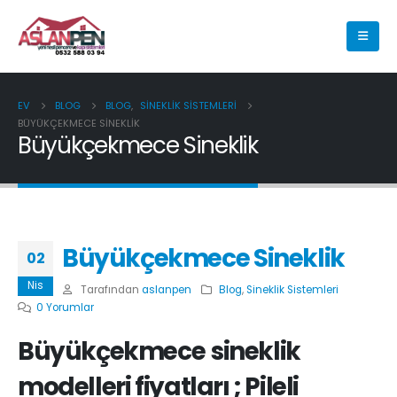
EV
BLOG
BLOG
,
SINEKLIK SISTEMLERI
BÜYÜKÇEKMECE SINEKLIK
Büyükçekmece Sineklik
Büyükçekmece Sineklik
02
Nis
Tarafından
aslanpen
Blog
,
Sineklik Sistemleri
0 Yorumlar
Büyükçekmece
sineklik
modelleri fiyatları ; Pileli