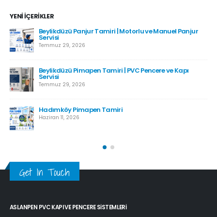
YENI İÇERIKLER
Beylikdüzü Panjur Tamiri | Motorlu ve Manuel Panjur
Servisi
Temmuz 29, 2026
Beylikdüzü Pimapen Tamiri | PVC Pencere ve Kapı
Servisi
Temmuz 29, 2026
Hadımköy Pimapen Tamiri
Haziran 11, 2026
Get In Touch
ASLANPEN PVC KAPI VE PENCERE SISTEMLERI