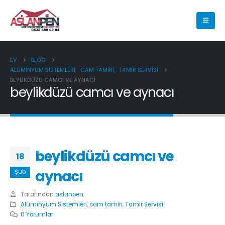
EV
BLOG
ALÜMINYUM SISTEMLERI
,
CAM TAMIRI
,
TAMIR SERVISI
BEYLIKDÜZÜ CAMCI VE AYNACI
beylikdüzü camcı ve aynacı
beylikdüzü camcı ve
18
aynacı
Şub
Tarafından
aslanpen
Alüminyum Sistemleri
,
cam tamiri
,
Tamir Servisi
0 Yorumlar