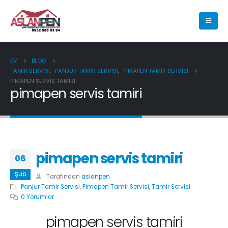
EV
BLOG
TAMIR SERVISI
,
PANJUR TAMIR SERVISI
,
PIMAPEN TAMIR SERVISI
PIMAPEN SERVIS TAMIRI
pimapen servis tamiri
pimapen servis tamiri
06
Şub
Tarafından
aslanpen
Panjur Tamir Servisi
,
Pimapen Tamir Servisi
,
Tamir Servisi
0 Yorumlar
pimapen servis tamiri