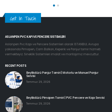
Get In Touch
ASLANPEN PVC KAPI VE PENCERE SISTEMLERI
Aslanpen Pvc Kapı ve Pencere Sistemleri olarak İSTANBUL Avrupa
yakasında Pimapen, Cam Balkon, Kepenk ve Panjur tamir hizmeti
vermekteyiz. Sineklik Sistemleri imalat ve montajımız mevcuttur.
RECENT POSTS
Beylikdüzü Panjur Tamiri | Motorlu ve Manuel Panjur
Servisi
Temmuz 29, 2026
Beylikdüzü Pimapen Tamiri | PVC Pencere ve Kapı Servisi
Temmuz 29, 2026