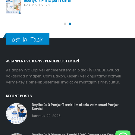
Esenyurt Pimapen Tamiri
Haziran 8, 2026
Get In Touch
ASLANPEN PVC KAPI VE PENCERE SISTEMLERI
Aslanpen Pvc Kapı ve Pencere Sistemleri olarak İSTANBUL Avrupa
yakasında Pimapen, Cam Balkon, Kepenk ve Panjur tamir hizmeti
vermekteyiz. Sineklik Sistemleri imalat ve montajımız mevcuttur.
RECENT POSTS
Beylikdüzü Panjur Tamiri | Motorlu ve Manuel Panjur
Servisi
Temmuz 29, 2026
Beylikdüzü Pimapen Tamiri | PVC Pencere ve Kapı Servisi