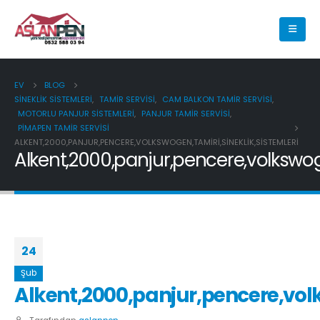
EV
BLOG
SINEKLIK SISTEMLERI
,
TAMIR SERVISI
,
CAM BALKON TAMIR SERVISI
,
MOTORLU PANJUR SISTEMLERI
,
PANJUR TAMIR SERVISI
,
PIMAPEN TAMIR SERVISI
ALKENT,2000,PANJUR,PENCERE,VOLKSWOGEN,TAMIRI,SINEKLIK,SISTEMLERI
Alkent,2000,panjur,pencere,volkswoge
24
Şub
Alkent,2000,panjur,pencere,volk