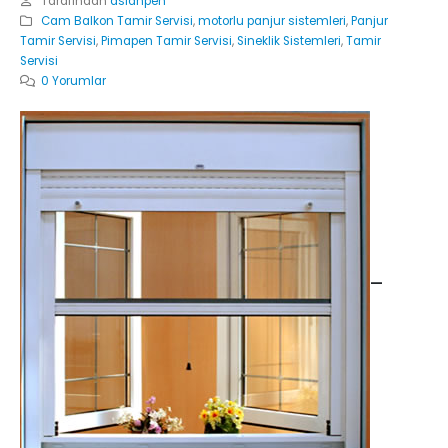
Tarafından
aslanpen
Cam Balkon Tamir Servisi
,
motorlu panjur sistemleri
,
Panjur
Tamir Servisi
,
Pimapen Tamir Servisi
,
Sineklik Sistemleri
,
Tamir
Servisi
0 Yorumlar
-