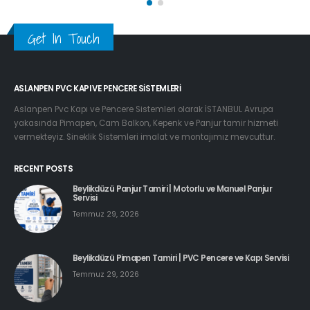
Get In Touch
ASLANPEN PVC KAPI VE PENCERE SISTEMLERI
Aslanpen Pvc Kapı ve Pencere Sistemleri olarak İSTANBUL Avrupa
yakasında Pimapen, Cam Balkon, Kepenk ve Panjur tamir hizmeti
vermekteyiz. Sineklik Sistemleri imalat ve montajımız mevcuttur.
RECENT POSTS
Beylikdüzü Panjur Tamiri | Motorlu ve Manuel Panjur
Servisi
Temmuz 29, 2026
Beylikdüzü Pimapen Tamiri | PVC Pencere ve Kapı Servisi
Temmuz 29, 2026