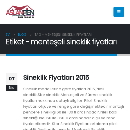
EV
BLOG
TAG -
MENTEŞELI SINEKLIK FIYATLARI
Etiket - menteşeli sineklik fiyatları
Sineklik Fiyatları 2015
07
Nis
Sineklik modellerine göre fiyatları 2015,Pileli
sineklik,Stor sineklik,Menteşeli ve Sürme sineklik
fiyatları hakkında detaylı bilgiler. Pileli Sineklik
Fiyatları ölçüye ve renge göre değişmektedir montajlı
pencere sinekliği 60 ile 130 tl arasındadır.Pileli kapı
sinekliği ise 150 ile 350 Tl arasındadır ölçü ve renk
fiyata etkendir. Stor Sineklik Fiyatları ortalama pileli
sineklik fiyatları ile aynıdır. Menteşeli Sineklik