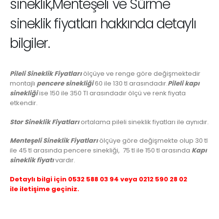
sineklik,Menteşeli ve Sürme
sineklik fiyatları hakkında detaylı
bilgiler.
Pileli Sineklik Fiyatları
ölçüye ve renge göre değişmektedir
montajlı
pencere sinekliği
60 ile 130 tl arasındadır.
Pileli kapı
sinekliği
ise 150 ile 350 Tl arasındadır ölçü ve renk fiyata
etkendir.
Stor Sineklik Fiyatları
ortalama pileli sineklik fiyatları ile aynıdır.
Menteşeli Sineklik Fiyatları
ölçüye göre değişmekte olup 30 tl
ile 45 tl arasında pencere sinekliği, 75 tl ile 150 tl arasında
Kapı
sineklik fiyatı
vardır.
Detaylı bilgi için 0532 588 03 94 veya 0212 590 28 02
ile iletişime geçiniz.