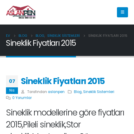
EV
BLOG
BLOG
,
SINEKLIK SISTEMLERI
SINEKLIK FIYATLARI 2015
Sineklik Fiyatları 2015
Sineklik Fiyatları 2015
07
Nis
Tarafından
aslanpen
Blog
,
Sineklik Sistemleri
0 Yorumlar
Sineklik modellerine göre fiyatları
2015,Pileli sineklik,Stor