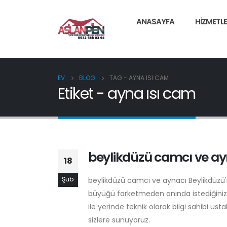
ANASAYFA
HIZMETLE
EV
BLOG
TAG -
AYNA ISI CAM
Etiket - ayna ısı cam
beylikdüzü camcı ve ay
18
Şub
beylikdüzü camcı ve aynacı Beylikdüzü
büyüğü farketmeden anında istediğiniz 
ile yerinde teknik olarak bilgi sahibi ust
sizlere sunuyoruz.