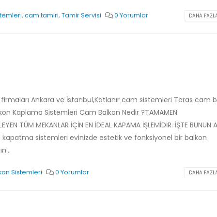
temleri
,
cam tamiri
,
Tamir Servisi
0 Yorumlar
DAHA FAZLA
firmaları Ankara ve İstanbul,Katlanır cam sistemleri Teras cam 
kon Kaplama Sistemleri Cam Balkon Nedir ?TAMAMEN
YEN TÜM MEKANLAR İÇİN EN İDEAL KAPAMA İŞLEMİDİR. İŞTE BUNUN A
apatma sistemleri evinizde estetik ve fonksiyonel bir balkon
...
on Sistemleri
0 Yorumlar
DAHA FAZLA