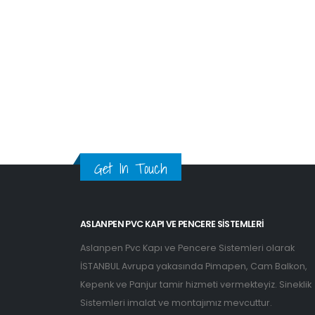
Get In Touch
ASLANPEN PVC KAPI VE PENCERE SISTEMLERI
Aslanpen Pvc Kapı ve Pencere Sistemleri olarak
İSTANBUL Avrupa yakasında Pimapen, Cam Balkon,
Kepenk ve Panjur tamir hizmeti vermekteyiz. Sineklik
Sistemleri imalat ve montajımız mevcuttur.