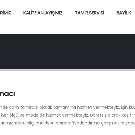
RIMIZ
KALITE ANLAYIŞIMIZ
TAMIR SERVISI
BAYILIK
nacı
'nde cam tamircisi olarak tamamına hizmet vermekteyiz. İşin k
her ölçü ve modelde hizmet vermekteyiz. Ücretsiz olarak keşif 
alarımız sizleri bilgilendiriyor, anında fiyatlandırma çalışmasını yap