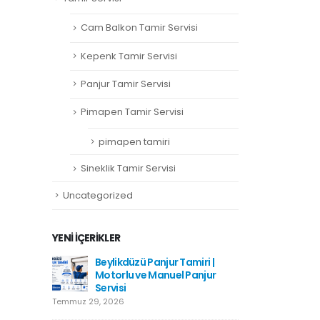
Cam Balkon Tamir Servisi
Kepenk Tamir Servisi
Panjur Tamir Servisi
Pimapen Tamir Servisi
pimapen tamiri
Sineklik Tamir Servisi
Uncategorized
YENI İÇERIKLER
amiri
Beylikdüzü Panjur Tamiri |
Hadımkö
Motorlu ve Manuel Panjur
Haziran 1
Servisi
Temmuz 29, 2026