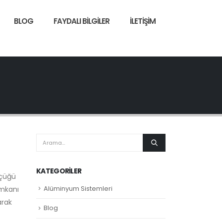
BLOG
FAYDALI BILGILER
İLETIŞIM
KATEGORILER
üçüğü
Alüminyum Sistemleri
imkanı
arak
Blog