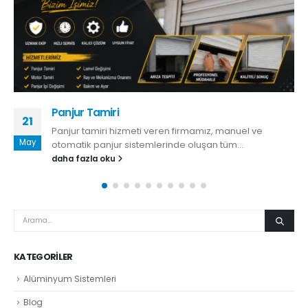
Panjur Tamir Servisi
02
Panjur Tamiri Tamir Hizmetlerimiz -Otomatik Panjur İpi
Ağu
Değişimi -Panjur İpi Değişimi -Makas Değişimi -
Menteşe Değişimi -Kasnak ve Borusunun...
daha fazla oku
KATEGORILER
Alüminyum Sistemleri