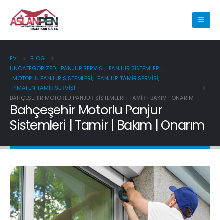
EV
BLOG
UNCATEGORIZED
,
PANJUR SERVISI
,
PANJUR SISTEMLERI
,
MOTORLU PANJUR SISTEMLERI
,
PANJUR TAMIR SERVISI
,
PIMAPEN TAMIR SERVISI
BAHÇEŞEHIR MOTORLU PANJUR SISTEMLERI | TAMIR | BAKIM | ONARIM
Bahçeşehir Motorlu Panjur
Sistemleri | Tamir | Bakım | Onarım