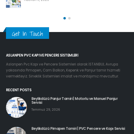
Esenyurt Pimapen Tamiri
Haziran 8, 2026
Get In Touch
ASLANPEN PVC KAPI VE PENCERE SISTEMLERI
Aslanpen Pvc Kapı ve Pencere Sistemleri olarak İSTANBUL Avrupa
yakasında Pimapen, Cam Balkon, Kepenk ve Panjur tamir hizmeti
vermekteyiz. Sineklik Sistemleri imalat ve montajımız mevcuttur.
RECENT POSTS
Beylikdüzü Panjur Tamiri | Motorlu ve Manuel Panjur
Servisi
Temmuz 29, 2026