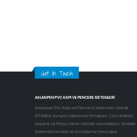
Get In Touch
ASLANPEN PVC KAPI VE PENCERE SISTEMLERI
Aslanpen Pvc Kapı ve Pencere Sistemleri olarak
İSTANBUL Avrupa yakasında Pimapen, Cam Balkon,
Kepenk ve Panjur tamir hizmeti vermekteyiz. Sineklik
Sistemleri imalat ve montajımız mevcuttur.