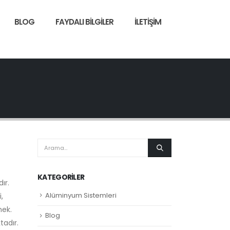
BLOG
FAYDALI BILGILER
İLETIŞIM
KATEGORILER
ır.
Alüminyum Sistemleri
,
mek.
Blog
tadır.