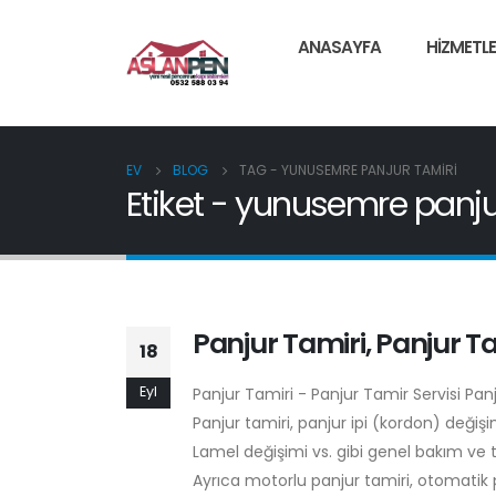
ANASAYFA
HIZMETLE
EV
BLOG
TAG -
YUNUSEMRE PANJUR TAMIRI
Etiket - yunusemre panju
Panjur Tamiri, Panjur Ta
18
Eyl
Panjur Tamiri - Panjur Tamir Servisi Pa
Panjur tamiri, panjur ipi (kordon) deği
Lamel değişimi vs. gibi genel bakım ve 
Ayrıca motorlu panjur tamiri, otomatik p