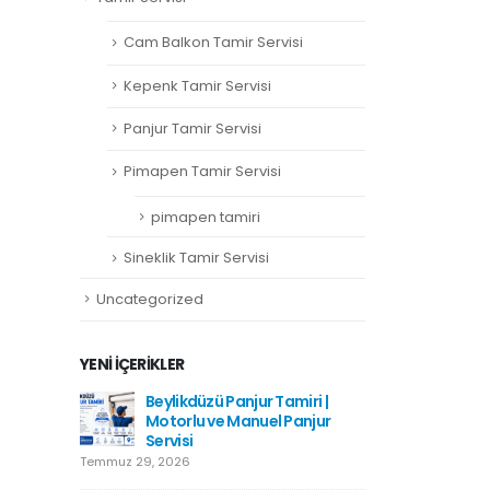
Cam Balkon Tamir Servisi
Kepenk Tamir Servisi
Panjur Tamir Servisi
Pimapen Tamir Servisi
pimapen tamiri
Sineklik Tamir Servisi
Uncategorized
YENI İÇERIKLER
amiri
Beylikdüzü Panjur Tamiri |
Hadımkö
Motorlu ve Manuel Panjur
Haziran 1
Servisi
Temmuz 29, 2026