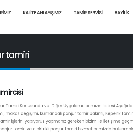
RIMIZ
KALITE ANLAYIŞIMIZ
TAMIR SERVISI
BAYILIK
r tamiri
mircisi
njur Tamiri Konusunda ve Diğer Uygulamalarımızın Listesi Aşağıdad
şimi, makas değişimi, kumandalı panjur tamir bakımı, Kepenk tamiri
tamir işlerini yapıyoruz yapmanız gereken bizim ile iletişime geç
anjur tamiri ve elektrikli panjur tamiri hizmetlerimizde bulunmak