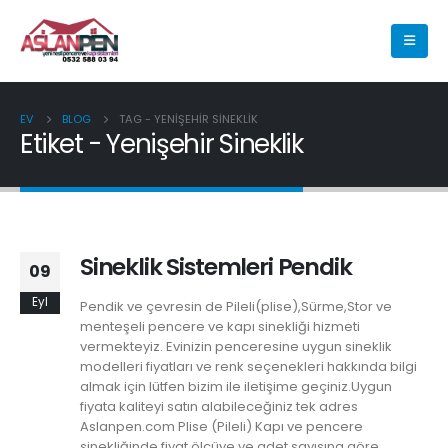
EV
BLOG
TAG -
YENIŞEHIR SINEKLIK
Etiket - Yenişehir Sineklik
Sineklik Sistemleri Pendik
09
Eyl
Pendik ve çevresin de Pileli(plise),Sürme,Stor ve
menteşeli pencere ve kapı sinekliği hizmeti
vermekteyiz. Evinizin penceresine uygun sineklik
modelleri fiyatları ve renk seçenekleri hakkında bilgi
almak için lütfen bizim ile iletişime geçiniz.Uygun
fiyata kaliteyi satın alabileceğiniz tek adres
Aslanpen.com Plise (Pileli) Kapı ve pencere
sinekliğinde fiyat ölçüye ve adet sayısına göre