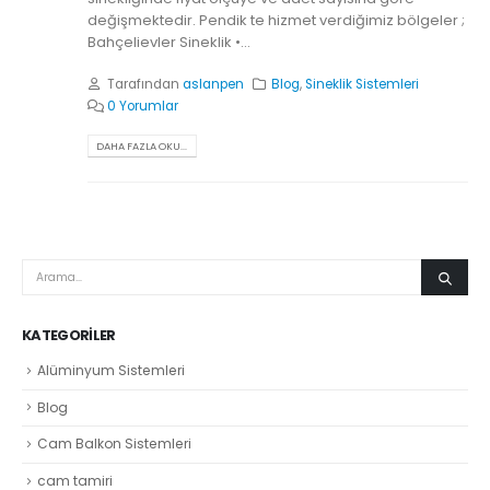
değişmektedir. Pendik te hizmet verdiğimiz bölgeler ;
Bahçelievler Sineklik •...
Tarafından
aslanpen
Blog
,
Sineklik Sistemleri
0 Yorumlar
DAHA FAZLA OKU...
KATEGORILER
Alüminyum Sistemleri
Blog
Cam Balkon Sistemleri
cam tamiri