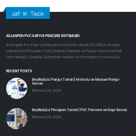
Get In Touch
ASLANPEN PVC KAPI VE PENCERE SISTEMLERI
Aslanpen Pvc Kapı ve Pencere Sistemleri olarak İSTANBUL Avrupa
yakasında Pimapen, Cam Balkon, Kepenk ve Panjur tamir hizmeti
vermekteyiz. Sineklik Sistemleri imalat ve montajımız mevcuttur.
RECENT POSTS
Beylikdüzü Panjur Tamiri | Motorlu ve Manuel Panjur
Servisi
Temmuz 29, 2026
Beylikdüzü Pimapen Tamiri | PVC Pencere ve Kapı Servisi
Temmuz 29, 2026