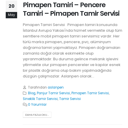
Pimapen Tamiri – Pencere
20
Tamiri – Pimapen Tamir Servisi
May
Pimapen Tamiri Servisi Pimapen tamiri konusunda
İstanbul Avrupa Yakası'nda hizmet vermekte olup tüm
semtlere mobil pimapen tamiri servisimiz vardır. Her
türlü marka pimapen, pencere, pvc, alüminyum
doğrama tamiri yapmaktayız. Pimapen doğramaları
zamanla doğal olarak eskimekte olup
yıpranmaktadır. Bu duruma gelince mekanik işlevini
yitirmekte olur pimapen pencereler ve kapılar esnek
bir plastik doğrama olup bakım yapılmadığında
düzgün çalışmazlar. Aslanpen olarak...
Tarafından
aslanpen
Blog
,
Panjur Tamir Servisi
,
Pimapen Tamir Servisi
,
Sineklik Tamir Servisi
,
Tamir Servisi
0 Yorumlar
DAHA FAZLA OKU...