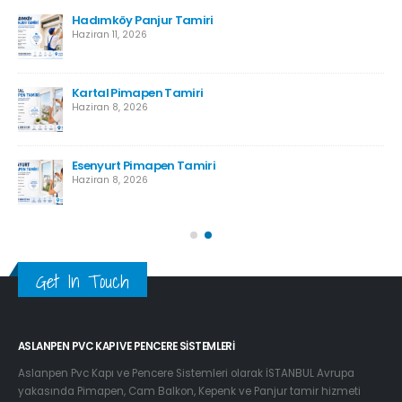
r
Hadımköy Panjur Tamiri
Haziran 11, 2026
Kartal Pimapen Tamiri
Haziran 8, 2026
Esenyurt Pimapen Tamiri
Haziran 8, 2026
Get In Touch
ASLANPEN PVC KAPI VE PENCERE SISTEMLERI
Aslanpen Pvc Kapı ve Pencere Sistemleri olarak İSTANBUL Avrupa
yakasında Pimapen, Cam Balkon, Kepenk ve Panjur tamir hizmeti