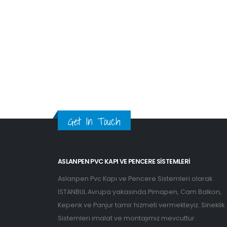
Get In Touch
ASLANPEN PVC KAPI VE PENCERE SISTEMLERI
Aslanpen Pvc Kapı ve Pencere Sistemleri olarak
İSTANBUL Avrupa yakasında Pimapen, Cam Balkon,
Kepenk ve Panjur tamir hizmeti vermekteyiz. Sineklik
Sistemleri imalat ve montajımız mevcuttur.