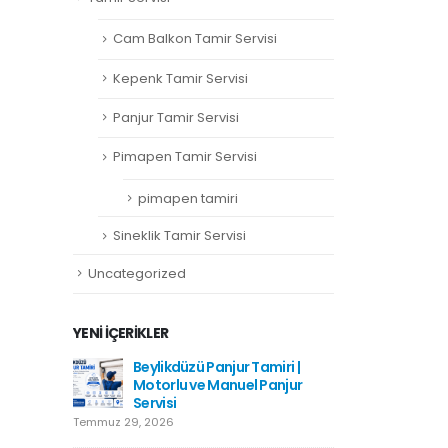
Cam Balkon Tamir Servisi
Kepenk Tamir Servisi
Panjur Tamir Servisi
Pimapen Tamir Servisi
pimapen tamiri
Sineklik Tamir Servisi
Uncategorized
YENI İÇERIKLER
amiri
Beylikdüzü Panjur Tamiri |
Hadımkö
Motorlu ve Manuel Panjur
Haziran 1
Servisi
Temmuz 29, 2026