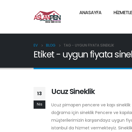
ANASAYFA
HIZMETLE
EV
BLOG
TAG -
UYGUN FIYATA SINEKLIK
Etiket - uygun fiyata sinek
Ucuz Sineklik
13
Nis
Ucuz pimapen pencere ve kapı sineklik fi
doğrama için sineklik Pencere ve kapıların
müşterilerimizin karşısındayız uygun fiy
istanbul da hizmet vermekteyiz. Sineklik F