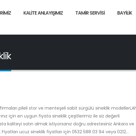
RIMIZ
KALITE ANLAYIŞIMIZ
TAMIR SERVISI
BAYILIK
lik
rmaları pileli stor ve menteşeli sabit sürgülü sineklik modelleri,
ız için en uygun fiyata sineklik çeşitlerimiz ile siz değerli
ata kaliteyi satın almak istiyorsanız doğru adrestesiniz Ankara ve
iyatları ucuz sineklik fiyatları için 0532 588 03 94 veya 0212...