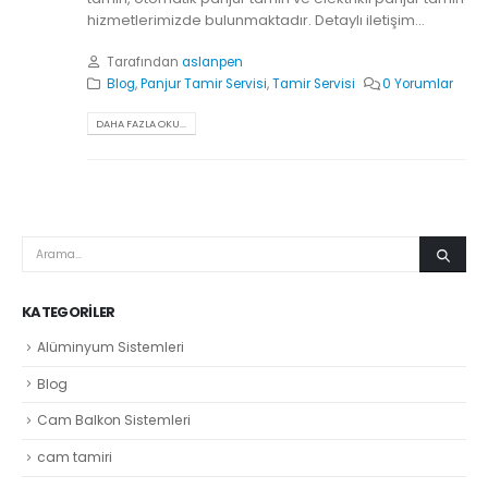
hizmetlerimizde bulunmaktadır. Detaylı iletişim...
Tarafından
aslanpen
Blog
,
Panjur Tamir Servisi
,
Tamir Servisi
0 Yorumlar
DAHA FAZLA OKU...
KATEGORILER
Alüminyum Sistemleri
Blog
Cam Balkon Sistemleri
cam tamiri