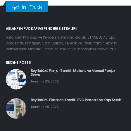
Get In Touch
ASLANPEN PVC KAPI VE PENCERE SISTEMLERI
Aslanpen Pvc Kapı ve Pencere Sistemleri olarak İSTANBUL Avrupa
yakasında Pimapen, Cam Balkon, Kepenk ve Panjur tamir hizmeti
vermekteyiz. Sineklik Sistemleri imalat ve montajımız mevcuttur.
RECENT POSTS
Beylikdüzü Panjur Tamiri | Motorlu ve Manuel Panjur
Servisi
Temmuz 29, 2026
Beylikdüzü Pimapen Tamiri | PVC Pencere ve Kapı Servisi
Temmuz 29, 2026