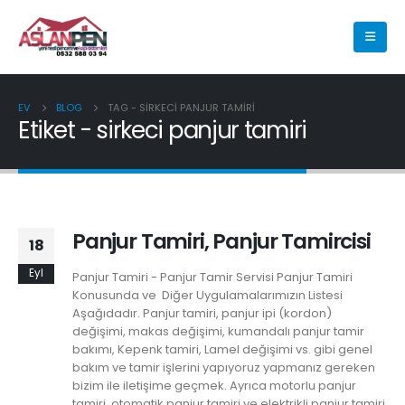
EV
BLOG
TAG -
SIRKECI PANJUR TAMIRI
Etiket - sirkeci panjur tamiri
Panjur Tamiri, Panjur Tamircisi
18
Eyl
Panjur Tamiri - Panjur Tamir Servisi Panjur Tamiri
Konusunda ve Diğer Uygulamalarımızın Listesi
Aşağıdadır. Panjur tamiri, panjur ipi (kordon)
değişimi, makas değişimi, kumandalı panjur tamir
bakımı, Kepenk tamiri, Lamel değişimi vs. gibi genel
bakım ve tamir işlerini yapıyoruz yapmanız gereken
bizim ile iletişime geçmek. Ayrıca motorlu panjur
tamiri, otomatik panjur tamiri ve elektrikli panjur tamiri