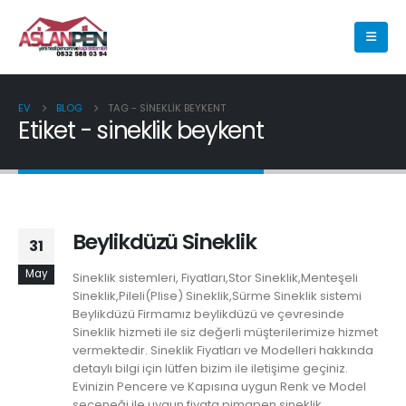
EV
BLOG
TAG -
SINEKLIK BEYKENT
Etiket - sineklik beykent
Beylikdüzü Sineklik
31
May
Sineklik sistemleri, Fiyatları,Stor Sineklik,Menteşeli
Sineklik,Pileli(Plise) Sineklik,Sürme Sineklik sistemi
Beylikdüzü Firmamız beylikdüzü ve çevresinde
Sineklik hizmeti ile siz değerli müşterilerimize hizmet
vermektedir. Sineklik Fiyatları ve Modelleri hakkında
detaylı bilgi için lütfen bizim ile iletişime geçiniz.
Evinizin Pencere ve Kapısına uygun Renk ve Model
seçeneği ile uygun fiyata pimapen sineklik