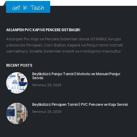
Get In Touch
ASLANPEN PVC KAPI VE PENCERE SISTEMLERI
Aslanpen Pvc Kapı ve Pencere Sistemleri olarak İSTANBUL Avrupa
yakasında Pimapen, Cam Balkon, Kepenk ve Panjur tamir hizmeti
vermekteyiz. Sineklik Sistemleri imalat ve montajımız mevcuttur.
RECENT POSTS
Beylikdüzü Panjur Tamiri | Motorlu ve Manuel Panjur
Servisi
Temmuz 29, 2026
Beylikdüzü Pimapen Tamiri | PVC Pencere ve Kapı Servisi
Temmuz 29, 2026