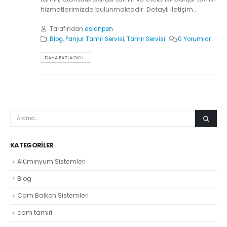
hizmetlerimizde bulunmaktadır. Detaylı iletişim...
Tarafından
aslanpen
Blog
,
Panjur Tamir Servisi
,
Tamir Servisi
0 Yorumlar
DAHA FAZLA OKU...
KATEGORILER
Alüminyum Sistemleri
Blog
Cam Balkon Sistemleri
cam tamiri