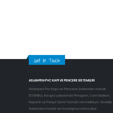
Get In Touch
ASLANPEN PVC KAPI VE PENCERE SISTEMLERI
Aslanpen Pvc Kapı ve Pencere Sistemleri olarak
İSTANBUL Avrupa yakasında Pimapen, Cam Balkon,
Kepenk ve Panjur tamir hizmeti vermekteyiz. Sineklik
Sistemleri imalat ve montajımız mevcuttur.