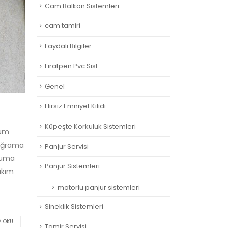
Cam Balkon Sistemleri
cam tamiri
Faydalı Bilgiler
Fıratpen Pvc Sist.
Genel
Hırsız Emniyet Kilidi
Küpeşte Korkuluk Sistemleri
tüm
doğrama
Panjur Servisi
ruma
Panjur Sistemleri
akım
motorlu panjur sistemleri
Sineklik Sistemleri
 OKU...
Tamir Servisi