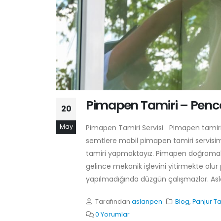
Pimapen Tamiri – Pence
20
May
Pimapen Tamiri Servisi Pimapen tamir
semtlere mobil pimapen tamiri servisi
tamiri yapmaktayız. Pimapen doğramal
gelince mekanik işlevini yitirmekte olu
yapılmadığında düzgün çalışmazlar. Asla
Tarafından
aslanpen
Blog
,
Panjur Ta
0 Yorumlar