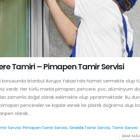
re Tamiri – Pimapen Tamir Servisi
i konusunda İstanbul Avrupa Yakası'nda hizmet vermekte olup 
miz vardır. Her türlü marka pimapen, pencere, pvc, alüminyum 
arı zamanla doğal olarak eskimekte olup yıpranmaktadır. Bu du
r pimapen pencereler ve kapılar esnek bir plastik doğrama olup b
npen olarak...
mir Servisi
,
Pimapen Tamir Servisi
,
Sineklik Tamir Servisi
,
Tamir Servisi
DAHA FAZLA