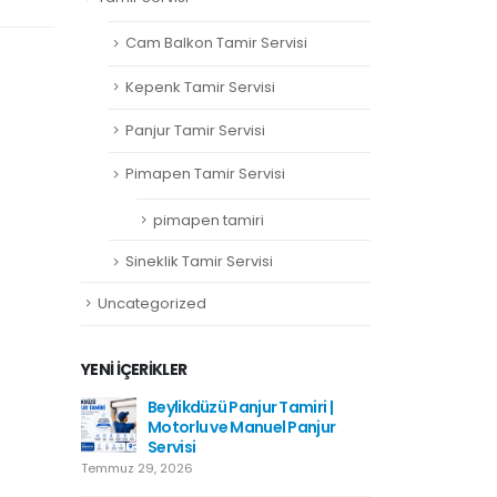
Cam Balkon Tamir Servisi
Kepenk Tamir Servisi
Panjur Tamir Servisi
Pimapen Tamir Servisi
pimapen tamiri
Sineklik Tamir Servisi
Uncategorized
YENI İÇERIKLER
amiri
Beylikdüzü Panjur Tamiri |
Hadımkö
Motorlu ve Manuel Panjur
Haziran 1
Servisi
Temmuz 29, 2026