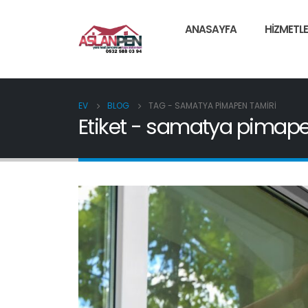
ANASAYFA
HIZMETLE
EV
BLOG
TAG -
SAMATYA PIMAPEN TAMIRI
Etiket - samatya pimape