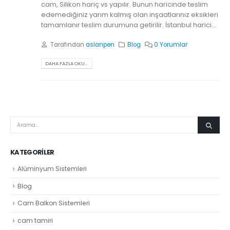
cam, Silikon hariç vs yapılır. Bunun haricinde teslim
edemediğiniz yarım kalmış olan inşaatlarınız eksikleri
tamamlanır teslim durumuna getirilir. İstanbul harici...
Tarafından
aslanpen
Blog
0 Yorumlar
DAHA FAZLA OKU...
KATEGORILER
Alüminyum Sistemleri
Blog
Cam Balkon Sistemleri
cam tamiri