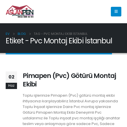
EV
BLOG
TAG -
PVC MONTAJ EKIBI İSTANBUL
Etiket - Pvc Montaj Ekibi İstanbul
Pimapen (Pvc) Götürü Montaj
02
Ekibi
Haz
Toplu işlerinize Pimapen (Pvc) götürü montaj ekibi
ihtiyacınızı karşılayabiliriz.İstanbul Avrupa yakasında
Toplu İnşaat işlerinize Daire Pvc montaj işlerinize
Götürü Pimapen Montaj Ekibi Deneyimli Pvc
ustalarımız ile Toplu inşaat pvc montaj işçiliği anahtar
teslim veya anlaşmaya göre sadece Pvc, Sadece