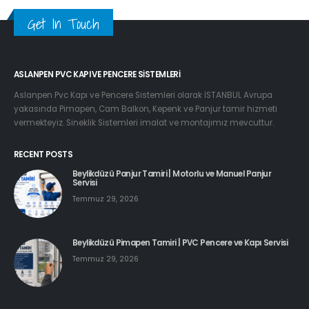
Get In Touch
ASLANPEN PVC KAPI VE PENCERE SISTEMLERI
Aslanpen Pvc Kapı ve Pencere Sistemleri olarak İSTANBUL Avrupa
yakasında Pimapen, Cam Balkon, Kepenk ve Panjur tamir hizmeti
vermekteyiz. Sineklik Sistemleri imalat ve montajımız mevcuttur.
RECENT POSTS
Beylikdüzü Panjur Tamiri | Motorlu ve Manuel Panjur
Servisi
Temmuz 29, 2026
Beylikdüzü Pimapen Tamiri | PVC Pencere ve Kapı Servisi
Temmuz 29, 2026