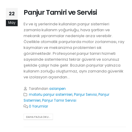
Panjur Tamiri ve Servisi
22
May
Ev ve iş yerlerinde kullanılan panjur sistemleri
zamanla kullanım yoğunluğu, hava şartları ve
mekanik yıpranmalar nedeniyle arıza verebilir.
Özellikle otomatik panjurlarda motor zorlanması, ray
kaymaları ve mekanizma problemleri sık
görülmektedir. Profesyonel panjur tamiri hizmeti
sayesinde sistemleriniz tekrar güvenli ve sorunsuz
şekilde çalışır hale gelir. Bozulan panjurlar yalnızca
kullanım zorluğu oluşturmaz, aynı zamanda güvenlik
ve izolasyon açısından...
Tarafından
aslanpen
motorlu panjur sistemleri
,
Panjur Servisi
,
Panjur
Sistemleri
,
Panjur Tamir Servisi
0 Yorumlar
DAHA FAZLA OKU...