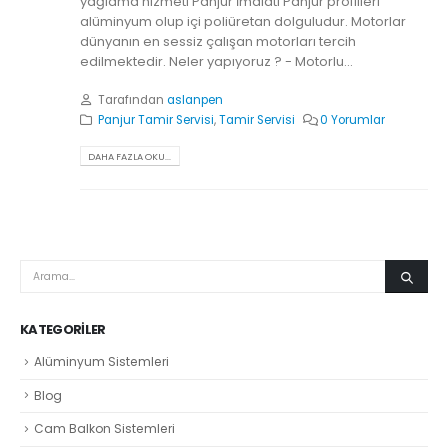
yağlama hizmeti Panjur İmalatı Panjur profilleri
alüminyum olup içi poliüretan dolguludur. Motorlar
dünyanın en sessiz çalışan motorları tercih
edilmektedir. Neler yapıyoruz ? - Motorlu...
Tarafından
aslanpen
Panjur Tamir Servisi
,
Tamir Servisi
0 Yorumlar
DAHA FAZLA OKU...
KATEGORILER
Alüminyum Sistemleri
Blog
Cam Balkon Sistemleri