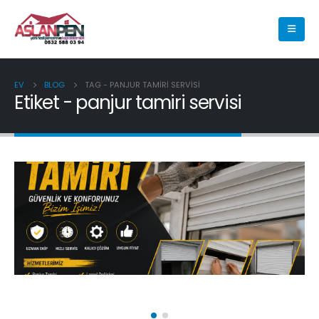
EV
BLOG
TAG -
PANJUR TAMIRI SERVISI
Etiket - panjur tamiri servisi