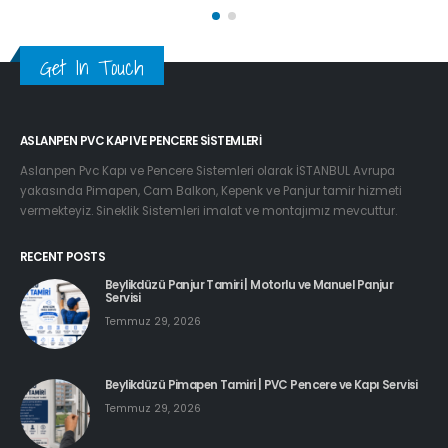
Get In Touch
ASLANPEN PVC KAPI VE PENCERE SISTEMLERI
Aslanpen Pvc Kapı ve Pencere Sistemleri olarak İSTANBUL Avrupa
yakasında Pimapen, Cam Balkon, Kepenk ve Panjur tamir hizmeti
vermekteyiz. Sineklik Sistemleri imalat ve montajımız mevcuttur.
RECENT POSTS
Beylikdüzü Panjur Tamiri | Motorlu ve Manuel Panjur
Servisi
Temmuz 29, 2026
Beylikdüzü Pimapen Tamiri | PVC Pencere ve Kapı Servisi
Temmuz 29, 2026