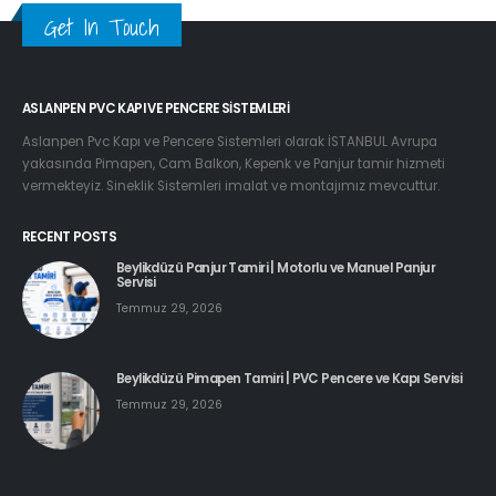
Get In Touch
ASLANPEN PVC KAPI VE PENCERE SISTEMLERI
Aslanpen Pvc Kapı ve Pencere Sistemleri olarak İSTANBUL Avrupa
yakasında Pimapen, Cam Balkon, Kepenk ve Panjur tamir hizmeti
vermekteyiz. Sineklik Sistemleri imalat ve montajımız mevcuttur.
RECENT POSTS
Beylikdüzü Panjur Tamiri | Motorlu ve Manuel Panjur
Servisi
Temmuz 29, 2026
Beylikdüzü Pimapen Tamiri | PVC Pencere ve Kapı Servisi
Temmuz 29, 2026