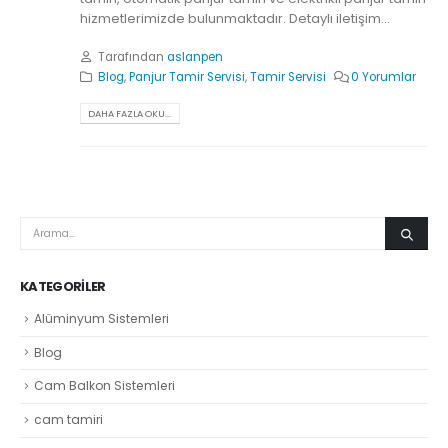
hizmetlerimizde bulunmaktadır. Detaylı iletişim...
Tarafından
aslanpen
Blog
,
Panjur Tamir Servisi
,
Tamir Servisi
0 Yorumlar
DAHA FAZLA OKU...
KATEGORILER
Alüminyum Sistemleri
Blog
Cam Balkon Sistemleri
cam tamiri