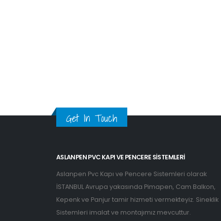
Get In Touch
ASLANPEN PVC KAPI VE PENCERE SISTEMLERI
Aslanpen Pvc Kapı ve Pencere Sistemleri olarak
İSTANBUL Avrupa yakasında Pimapen, Cam Balkon,
Kepenk ve Panjur tamir hizmeti vermekteyiz. Sineklik
Sistemleri imalat ve montajımız mevcuttur.