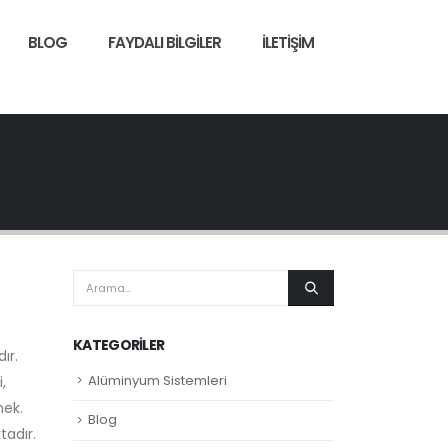
BLOG
FAYDALI BILGILER
İLETIŞIM
KATEGORILER
ır.
Alüminyum Sistemleri
,
mek.
Blog
tadır.