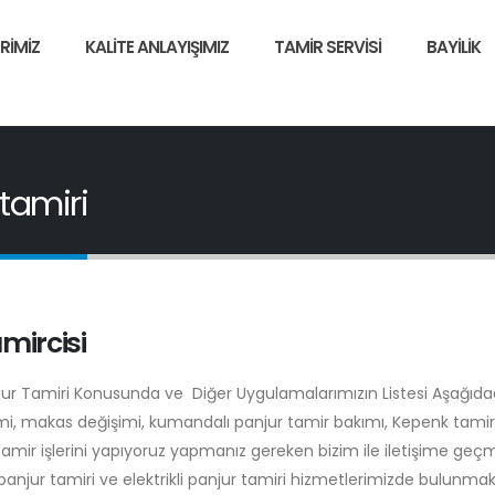
RIMIZ
KALITE ANLAYIŞIMIZ
TAMIR SERVISI
BAYILIK
tamiri
mircisi
njur Tamiri Konusunda ve Diğer Uygulamalarımızın Listesi Aşağıdad
şimi, makas değişimi, kumandalı panjur tamir bakımı, Kepenk tamiri
tamir işlerini yapıyoruz yapmanız gereken bizim ile iletişime geç
anjur tamiri ve elektrikli panjur tamiri hizmetlerimizde bulunmak