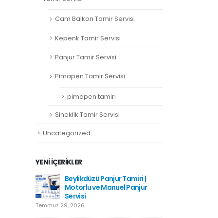
Cam Balkon Tamir Servisi
Kepenk Tamir Servisi
Panjur Tamir Servisi
Pimapen Tamir Servisi
pimapen tamiri
Sineklik Tamir Servisi
Uncategorized
YENI İÇERIKLER
amiri
Beylikdüzü Panjur Tamiri |
Hadımkö
Motorlu ve Manuel Panjur
Haziran 1
Servisi
Temmuz 29, 2026