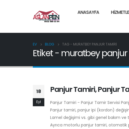
ANASAYFA
HIZMETLE
EV
BLOG
TAG -
MURATBEY PANJUR TAMIRI
Etiket - muratbey panjur 
Panjur Tamiri, Panjur Ta
18
Eyl
Panjur Tamiri - Panjur Tamir Servisi Pa
Panjur tamiri, panjur ipi (kordon) deği
Lamel değişimi vs. gibi genel bakım ve 
Ayrıca motorlu panjur tamiri, otomatik p