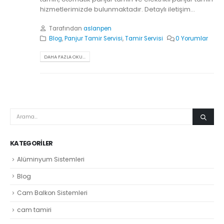
hizmetlerimizde bulunmaktadır. Detaylı iletişim...
Tarafından
aslanpen
Blog
,
Panjur Tamir Servisi
,
Tamir Servisi
0 Yorumlar
DAHA FAZLA OKU...
KATEGORILER
Alüminyum Sistemleri
Blog
Cam Balkon Sistemleri
cam tamiri