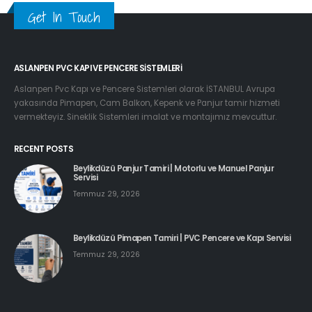
Get In Touch
ASLANPEN PVC KAPI VE PENCERE SISTEMLERI
Aslanpen Pvc Kapı ve Pencere Sistemleri olarak İSTANBUL Avrupa
yakasında Pimapen, Cam Balkon, Kepenk ve Panjur tamir hizmeti
vermekteyiz. Sineklik Sistemleri imalat ve montajımız mevcuttur.
RECENT POSTS
Beylikdüzü Panjur Tamiri | Motorlu ve Manuel Panjur
Servisi
Temmuz 29, 2026
Beylikdüzü Pimapen Tamiri | PVC Pencere ve Kapı Servisi
Temmuz 29, 2026