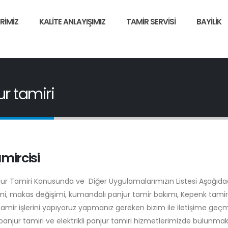
RIMIZ
KALITE ANLAYIŞIMIZ
TAMIR SERVISI
BAYILIK
r tamiri
mircisi
njur Tamiri Konusunda ve Diğer Uygulamalarımızın Listesi Aşağıdad
şimi, makas değişimi, kumandalı panjur tamir bakımı, Kepenk tamiri
tamir işlerini yapıyoruz yapmanız gereken bizim ile iletişime geç
anjur tamiri ve elektrikli panjur tamiri hizmetlerimizde bulunmak