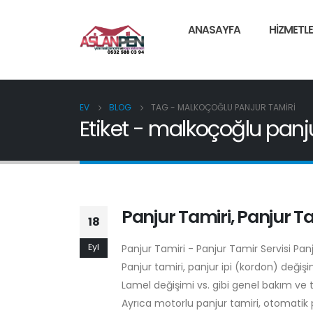
ANASAYFA
HIZMETLE
EV
BLOG
TAG -
MALKOÇOĞLU PANJUR TAMIRI
Etiket - malkoçoğlu panju
Panjur Tamiri, Panjur Ta
18
Eyl
Panjur Tamiri - Panjur Tamir Servisi Pa
Panjur tamiri, panjur ipi (kordon) deği
Lamel değişimi vs. gibi genel bakım ve 
Ayrıca motorlu panjur tamiri, otomatik p