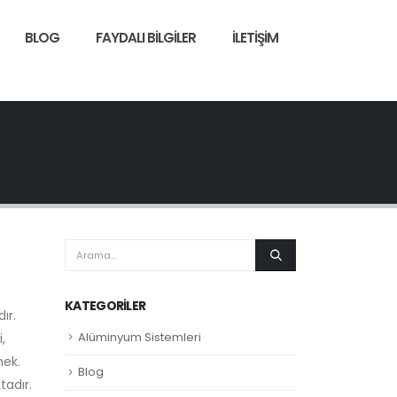
BLOG
FAYDALI BILGILER
İLETIŞIM
KATEGORILER
ır.
Alüminyum Sistemleri
,
mek.
Blog
tadır.