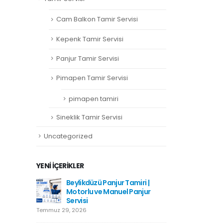
Cam Balkon Tamir Servisi
Kepenk Tamir Servisi
Panjur Tamir Servisi
Pimapen Tamir Servisi
pimapen tamiri
Sineklik Tamir Servisi
Uncategorized
YENI İÇERIKLER
amiri
Beylikdüzü Panjur Tamiri |
Hadımkö
Motorlu ve Manuel Panjur
Haziran 1
Servisi
Temmuz 29, 2026