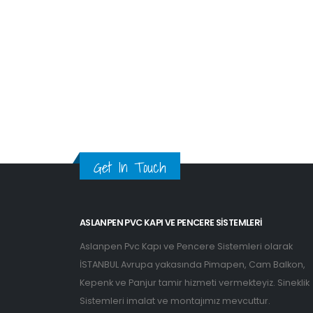
Get In Touch
ASLANPEN PVC KAPI VE PENCERE SISTEMLERI
Aslanpen Pvc Kapı ve Pencere Sistemleri olarak
İSTANBUL Avrupa yakasında Pimapen, Cam Balkon,
Kepenk ve Panjur tamir hizmeti vermekteyiz. Sineklik
Sistemleri imalat ve montajımız mevcuttur.