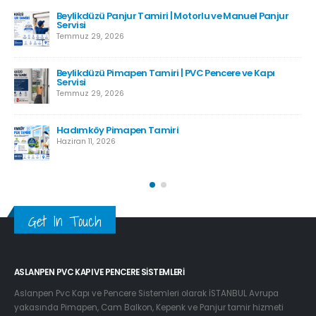
Beylikdüzü Panjur Tamiri | Motorlu ve Manuel Panjur
Servisi
Temmuz 29, 2026
Beylikdüzü Pimapen Tamiri | PVC Pencere ve Kapı
Servisi
Temmuz 29, 2026
Hadımköy Pimapen Tamiri
Haziran 11, 2026
Get In Touch
ASLANPEN PVC KAPI VE PENCERE SISTEMLERI
Aslanpen Pvc Kapı ve Pencere Sistemleri olarak İSTANBUL Avrupa
yakasında Pimapen, Cam Balkon, Kepenk ve Panjur tamir hizmeti