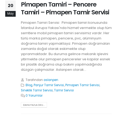
Pimapen Tamiri – Pencere
20
Tamiri – Pimapen Tamir Servisi
May
Pimapen Tamiri Servisi Pimapen tamiri konusunda
İstanbul Avrupa Yakası'nda hizmet vermekte olup tüm
semtlere mobil pimapen tamiri servisimiz vardır. Her
türlü marka pimapen, pencere, pvc, alüminyum
doğrama tamiri yapmaktayız. Pimapen doğramaları
zamanla doğal olarak eskimekte olup
yıpranmaktadır. Bu duruma gelince mekanik işlevini
yitirmekte olur pimapen pencereler ve kapılar esnek
bir plastik doğrama olup bakım yapılmadığında
düzgün çalışmazlar. Aslanpen olarak...
Tarafından
aslanpen
Blog
,
Panjur Tamir Servisi
,
Pimapen Tamir Servisi
,
Sineklik Tamir Servisi
,
Tamir Servisi
0 Yorumlar
DAHA FAZLA OKU...