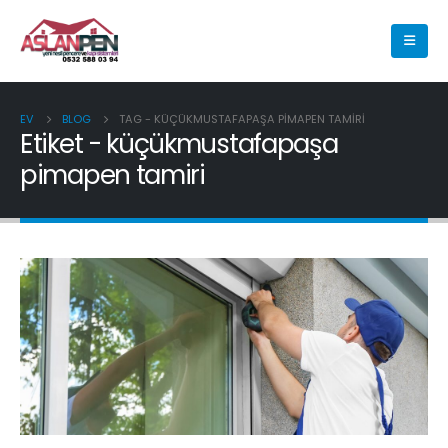
EV
BLOG
TAG -
KÜÇÜKMUSTAFAPAŞA PIMAPEN TAMIRI
Etiket - küçükmustafapaşa
pimapen tamiri