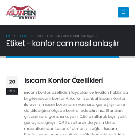
EV
BLOG
TAG -
KONFOR CAM NASIL ANLAŞILIR
Etiket - konfor cam nasıl anlaşılır
Isıcam Konfor Özellikleri
20
Nis
ısıcam konfor özellikleri faydaları ve fiyatları hakkında
bilgiler,ısıcam konfor Ankara , İstanbul Isıcam Konfor
ile evinizin ısısını korumanın yanı sıra, güneş ışınlarını
da dilediğiniz ölçüde kontrol edebilirsiniz. Standart
çift camlara göre; ısı kaybını %50 azaltarak kışın yakıt,
güneş ısısı girişini %40 azaltarak da yazın klima
masraflarından tasarruf etmenizi sağlar. Isıcam
Konfor, ısı ve güneş kontrolü sağlarken ışıktan ödün