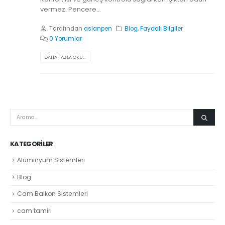
vermez. Pencere...
Tarafından
aslanpen
Blog
,
Faydalı Bilgiler
0 Yorumlar
DAHA FAZLA OKU...
KATEGORILER
Alüminyum Sistemleri
Blog
Cam Balkon Sistemleri
cam tamiri