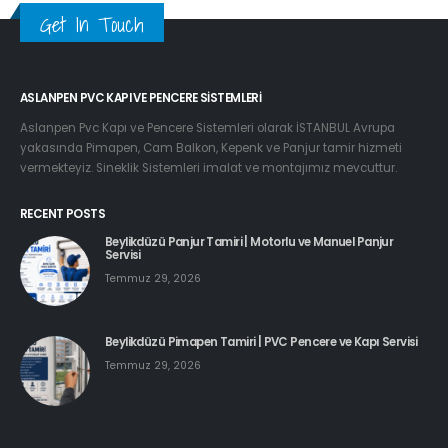
Get In Touch
ASLANPEN PVC KAPI VE PENCERE SISTEMLERI
Aslanpen Pvc Kapı ve Pencere Sistemleri olarak İSTANBUL Avrupa
yakasında Pimapen, Cam Balkon, Kepenk ve Panjur tamir hizmeti
vermekteyiz. Sineklik Sistemleri imalat ve montajımız mevcuttur.
RECENT POSTS
Beylikdüzü Panjur Tamiri | Motorlu ve Manuel Panjur
Servisi
Temmuz 29, 2026
Beylikdüzü Pimapen Tamiri | PVC Pencere ve Kapı Servisi
Temmuz 29, 2026