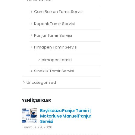
Cam Balkon Tamir Servisi
Kepenk Tamir Servisi
Panjur Tamir Servisi
Pimapen Tamir Servisi
pimapen tamiri
Sineklik Tamir Servisi
Uncategorized
YENI İÇERIKLER
amiri
Beylikdüzü Panjur Tamiri |
Hadımkö
Motorlu ve Manuel Panjur
Haziran 1
Servisi
Temmuz 29, 2026