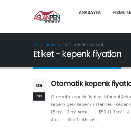
ANASAYFA
HIZMETLE
EV
BLOG
TAG -
KEPENK FIYATLARI
Etiket - kepenk fiyatları
Otomatik kepenk fiyatla
08
Nis
Otomatik kepenk fiyatları İstanbul Anka
kepenk çelik kepenk sistemleri -Kepenk F
1.5 m² - 3 m² Arası 1150 TL 3 m² - 
Arası 1625 TL 6.5 m²...