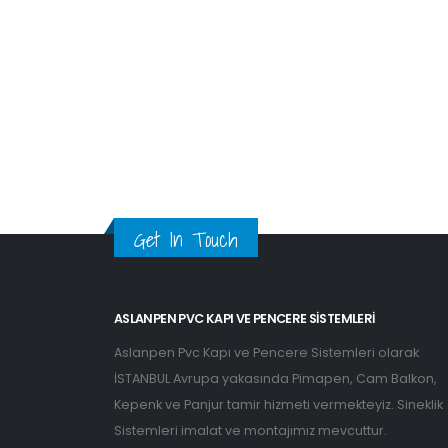
Get In Touch
ASLANPEN PVC KAPI VE PENCERE SISTEMLERI
Aslanpen Pvc Kapı ve Pencere Sistemleri olarak
İSTANBUL Avrupa yakasında Pimapen, Cam Balkon,
Kepenk ve Panjur tamir hizmeti vermekteyiz. Sineklik
Sistemleri imalat ve montajımız mevcuttur.