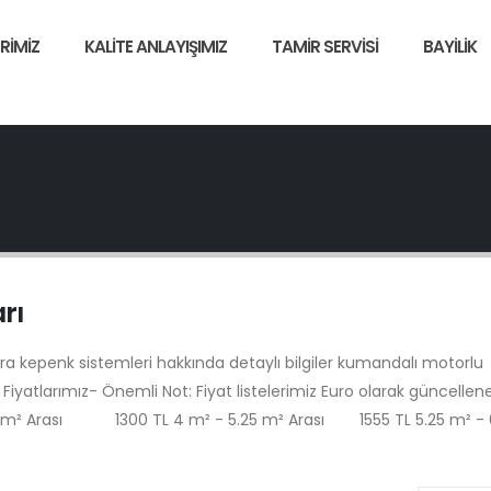
RIMIZ
KALITE ANLAYIŞIMIZ
TAMIR SERVISI
BAYILIK
rı
ra kepenk sistemleri hakkında detaylı bilgiler kumandalı motorlu
iyatlarımız- Önemli Not: Fiyat listelerimiz Euro olarak güncellene
4 m² Arası 1300 TL 4 m² - 5.25 m² Arası 1555 TL 5.25 m² - 