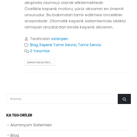
akışınıda olumsuz olarak etkilemektedir.
Özellikle kepenk motoru, yürür aksamın en önemli
unsurudur. Bu bakımdan tamir edilmesi öncelikler
arasındadır. Otomatik kepenk sistemlerinde sıklıkla
olmayan arızalardan biride kepenk alıcısının...
Tarafından
aslanpen
Blog
,
Kepenk Tamir Servisi
,
Tamir Servisi
0 Yorumlar
DAHA FAZLA OKU...
KATEGORILER
Alüminyum Sistemleri
Blog