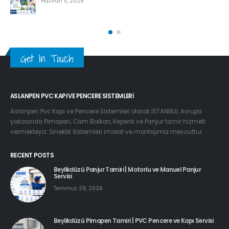
Haziran 11, 2026
Get In Touch
ASLANPEN PVC KAPI VE PENCERE SISTEMLERI
Aslanpen Pvc Kapı ve Pencere Sistemleri olarak İSTANBUL Avrupa
yakasında Pimapen, Cam Balkon, Kepenk ve Panjur tamir hizmeti
vermekteyiz. Sineklik Sistemleri imalat ve montajımız mevcuttur.
RECENT POSTS
Beylikdüzü Panjur Tamiri | Motorlu ve Manuel Panjur
Servisi
Temmuz 29, 2026
Beylikdüzü Pimapen Tamiri | PVC Pencere ve Kapı Servisi