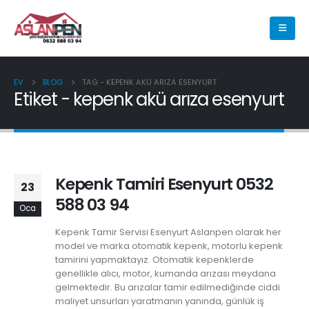
EV
BLOG
TAG -
KEPENK AKÜ ARIZA ESENYURT
Etiket - kepenk akü arıza esenyurt
Kepenk Tamiri Esenyurt 0532
23
588 03 94
Oca
Kepenk Tamir Servisi Esenyurt Aslanpen olarak her
model ve marka otomatik kepenk, motorlu kepenk
tamirini yapmaktayız. Otomatik kepenklerde
genellikle alıcı, motor, kumanda arızası meydana
gelmektedir. Bu arızalar tamir edilmediğinde ciddi
maliyet unsurları yaratmanın yanında, günlük iş