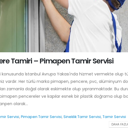
re Tamiri – Pimapen Tamir Servisi
i konusunda İstanbul Avrupa Yakası'nda hizmet vermekte olup 
miz vardır. Her türlü marka pimapen, pencere, pvc, alüminyum 
arı zamanla doğal olarak eskimekte olup yıpranmaktadır. Bu du
r pimapen pencereler ve kapılar esnek bir plastik doğrama olup b
npen olarak...
mir Servisi
,
Pimapen Tamir Servisi
,
Sineklik Tamir Servisi
,
Tamir Servisi
DAHA FAZLA