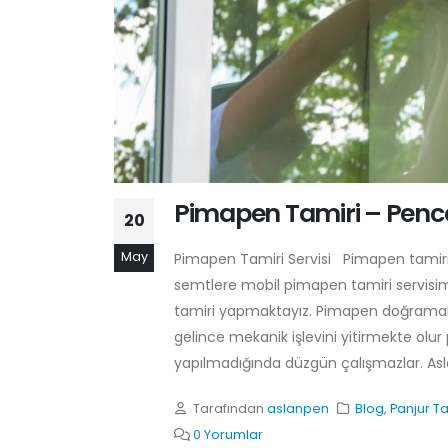
Pimapen Tamiri – Pence
20
May
Pimapen Tamiri Servisi Pimapen tamir
semtlere mobil pimapen tamiri servisi
tamiri yapmaktayız. Pimapen doğramal
gelince mekanik işlevini yitirmekte olu
yapılmadığında düzgün çalışmazlar. Asla
Tarafından
aslanpen
Blog
,
Panjur Ta
0 Yorumlar