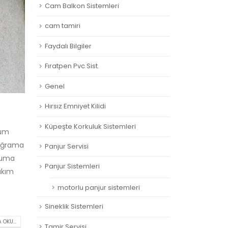
Cam Balkon Sistemleri
cam tamiri
Faydalı Bilgiler
Fıratpen Pvc Sist.
Genel
Hırsız Emniyet Kilidi
Küpeşte Korkuluk Sistemleri
tüm
doğrama
Panjur Servisi
ruma
Panjur Sistemleri
akım
motorlu panjur sistemleri
Sineklik Sistemleri
 OKU...
Tamir Servisi