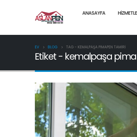
ANASAYFA
HIZMETLE
EV
BLOG
TAG -
KEMALPAŞA PIMAPEN TAMIRI
Etiket - kemalpaşa pima