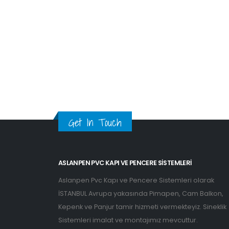
Get In Touch
ASLANPEN PVC KAPI VE PENCERE SISTEMLERI
Aslanpen Pvc Kapı ve Pencere Sistemleri olarak
İSTANBUL Avrupa yakasında Pimapen, Cam Balkon,
Kepenk ve Panjur tamir hizmeti vermekteyiz. Sineklik
Sistemleri imalat ve montajımız mevcuttur.