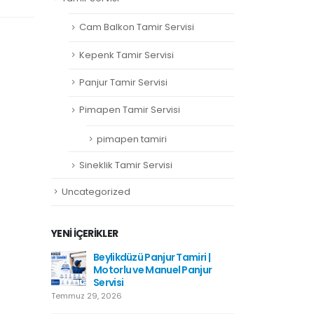
Cam Balkon Tamir Servisi
Kepenk Tamir Servisi
Panjur Tamir Servisi
Pimapen Tamir Servisi
pimapen tamiri
Sineklik Tamir Servisi
Uncategorized
YENI İÇERIKLER
amiri
Beylikdüzü Panjur Tamiri |
Hadımkö
Motorlu ve Manuel Panjur
Haziran 1
Servisi
Temmuz 29, 2026