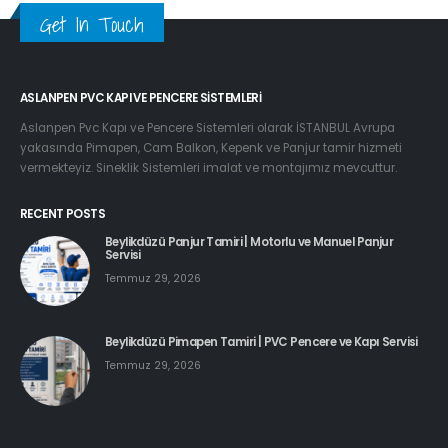
Get In Touch
ASLANPEN PVC KAPI VE PENCERE SISTEMLERI
Aslanpen Pvc Kapı ve Pencere Sistemleri olarak İSTANBUL Avrupa
yakasında Pimapen, Cam Balkon, Kepenk ve Panjur tamir hizmeti
vermekteyiz. Sineklik Sistemleri imalat ve montajımız mevcuttur.
RECENT POSTS
Beylikdüzü Panjur Tamiri | Motorlu ve Manuel Panjur
Servisi
Temmuz 29, 2026
Beylikdüzü Pimapen Tamiri | PVC Pencere ve Kapı Servisi
Temmuz 29, 2026