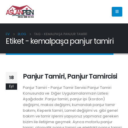
EV
BLOG
TAG -
KEMALPAŞA PANJUR TAMIRI
Etiket - kemalpaşa panjur tamiri
Panjur Tamiri, Panjur Tamircisi
18
Eyl
Panjur Tamiri - Panjur Tamir Servisi Panjur Tamiri
Konusunda ve Diğer Uygulamalarımızın Listesi
Aşağıdadır. Panjur tamiri, panjur ipi (kordon)
değişimi, makas değişimi, kumandalı panjur tamir
bakımı, Kepenk tamiri, Lamel değişimi vs. gibi genel
bakım ve tamir işlerini yapıyoruz yapmanız gereken
bizim ile iletişime geçmek. Ayrıca motorlu panjur
tamiri, otomatik panjur tamiri ve elektrikli panjur tamiri