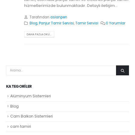
hizmetlerimizde bulunmaktadır. Detaylı iletişim...
Tarafından
aslanpen
Blog
,
Panjur Tamir Servisi
,
Tamir Servisi
0 Yorumlar
DAHA FAZLA OKU...
KATEGORILER
Alüminyum Sistemleri
Blog
Cam Balkon Sistemleri
cam tamiri