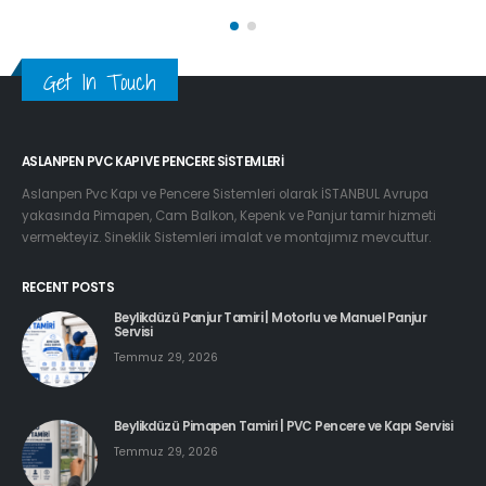
Get In Touch
ASLANPEN PVC KAPI VE PENCERE SISTEMLERI
Aslanpen Pvc Kapı ve Pencere Sistemleri olarak İSTANBUL Avrupa
yakasında Pimapen, Cam Balkon, Kepenk ve Panjur tamir hizmeti
vermekteyiz. Sineklik Sistemleri imalat ve montajımız mevcuttur.
RECENT POSTS
Beylikdüzü Panjur Tamiri | Motorlu ve Manuel Panjur
Servisi
Temmuz 29, 2026
Beylikdüzü Pimapen Tamiri | PVC Pencere ve Kapı Servisi
Temmuz 29, 2026