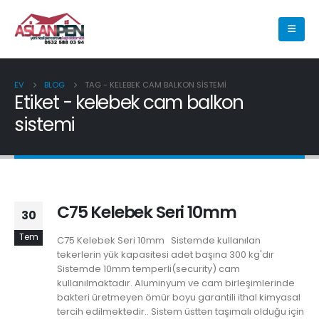
EV
BLOG
TAG -
KELEBEK CAM BALKON SISTEMI
Etiket - kelebek cam balkon
sistemi
C75 Kelebek Seri 10mm
30
Tem
C75 Kelebek Seri 10mm Sistemde kullanılan
tekerlerin yük kapasitesi adet başına 300 kg'dır
Sistemde 10mm temperli(security) cam
kullanılmaktadır. Aluminyum ve cam birleşimlerinde
bakteri üretmeyen ömür boyu garantili ithal kimyasal
tercih edilmektedir.. Sistem üstten taşımalı olduğu için