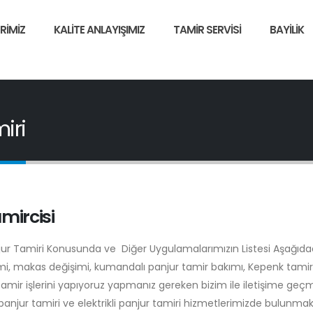
RIMIZ
KALITE ANLAYIŞIMIZ
TAMIR SERVISI
BAYILIK
iri
mircisi
njur Tamiri Konusunda ve Diğer Uygulamalarımızın Listesi Aşağıdad
şimi, makas değişimi, kumandalı panjur tamir bakımı, Kepenk tamiri
tamir işlerini yapıyoruz yapmanız gereken bizim ile iletişime geç
anjur tamiri ve elektrikli panjur tamiri hizmetlerimizde bulunmak