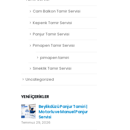
Cam Balkon Tamir Servisi
Kepenk Tamir Servisi
Panjur Tamir Servisi
Pimapen Tamir Servisi
pimapen tamiri
Sineklik Tamir Servisi
Uncategorized
YENI İÇERIKLER
amiri
Beylikdüzü Panjur Tamiri |
Hadımkö
Motorlu ve Manuel Panjur
Haziran 1
Servisi
Temmuz 29, 2026