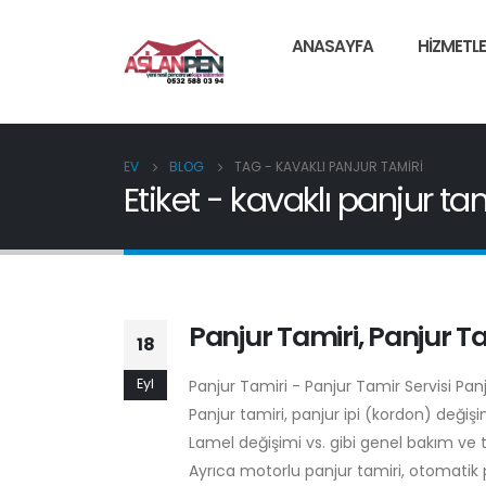
ANASAYFA
HIZMETLE
EV
BLOG
TAG -
KAVAKLI PANJUR TAMIRI
Etiket - kavaklı panjur tam
Panjur Tamiri, Panjur Ta
18
Eyl
Panjur Tamiri - Panjur Tamir Servisi Pa
Panjur tamiri, panjur ipi (kordon) deği
Lamel değişimi vs. gibi genel bakım ve 
Ayrıca motorlu panjur tamiri, otomatik p