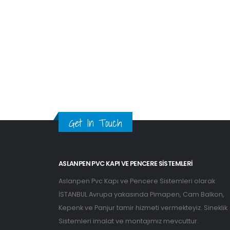
Get In Touch
ASLANPEN PVC KAPI VE PENCERE SISTEMLERI
Aslanpen Pvc Kapı ve Pencere Sistemleri olarak
İSTANBUL Avrupa yakasında Pimapen, Cam Balkon,
Kepenk ve Panjur tamir hizmeti vermekteyiz. Sineklik
Sistemleri imalat ve montajımız mevcuttur.