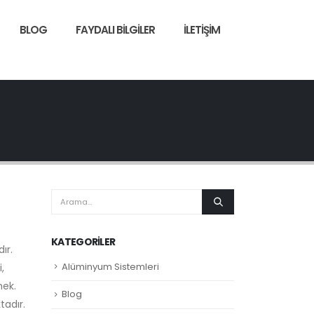
BLOG
FAYDALI BILGILER
İLETIŞIM
KATEGORILER
ır.
Alüminyum Sistemleri
,
mek.
Blog
tadır.