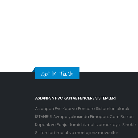
Get In Touch
ASLANPEN PVC KAPI VE PENCERE SISTEMLERI
Aslanpen Pvc Kapı ve Pencere Sistemleri olarak
İSTANBUL Avrupa yakasında Pimapen, Cam Balkon,
Kepenk ve Panjur tamir hizmeti vermekteyiz. Sineklik
Sistemleri imalat ve montajımız mevcuttur.