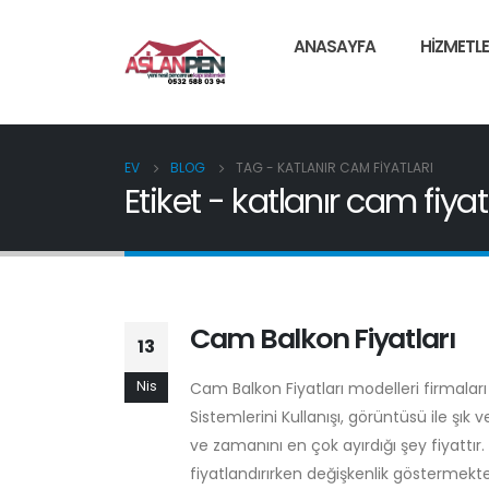
ANASAYFA
HIZMETLE
EV
BLOG
TAG -
KATLANIR CAM FIYATLARI
Etiket - katlanır cam fiyat
Cam Balkon Fiyatları
13
Nis
Cam Balkon Fiyatları modelleri firmalar
Sistemlerini Kullanışı, görüntüsü ile şık 
ve zamanını en çok ayırdığı şey fiyattı
fiyatlandırırken değişkenlik göstermekte