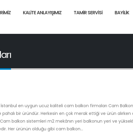
RIMIZ
KALITE ANLAYIŞIMIZ
TAMIR SERVISI
BAYILIK
ları
ı İstanbul en uygun ucuz kaliteli cam balkon firmaları Cam Balko
ve pahalı bir üründür. Herkesin en çok merak ettiği ve ürün alırken a
r. Cam balkon sistemleri m2 mekânın yeri balkonun yeri ve yüksekl
dir. Her ürünün olduğu gibi cam balkon...