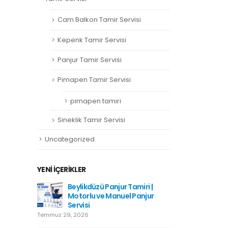
Cam Balkon Tamir Servisi
Kepenk Tamir Servisi
Panjur Tamir Servisi
Pimapen Tamir Servisi
pimapen tamiri
Sineklik Tamir Servisi
Uncategorized
YENI İÇERIKLER
amiri
Beylikdüzü Panjur Tamiri |
Hadımkö
Motorlu ve Manuel Panjur
Haziran 1
Servisi
Temmuz 29, 2026