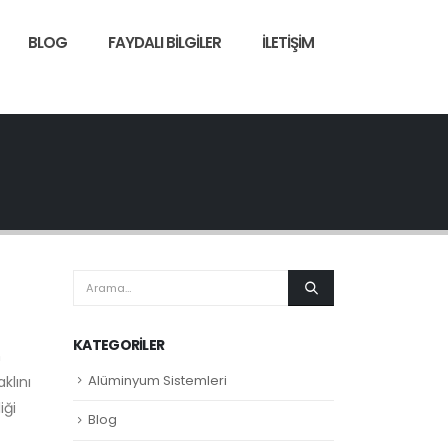
BLOG
FAYDALI BILGILER
İLETIŞIM
KATEGORILER
n
Alüminyum Sistemleri
klını
iği
Blog