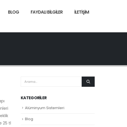
BLOG
FAYDALI BILGILER
İLETIŞIM
KATEGORILER
apı
Alüminyum Sistemleri
mleri
eklik
Blog
e 25 tl