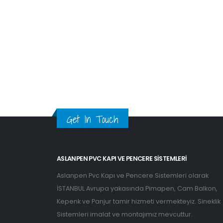
Get In Touch
ASLANPEN PVC KAPI VE PENCERE SISTEMLERI
Aslanpen Pvc Kapı ve Pencere Sistemleri olarak
İSTANBUL Avrupa yakasında Pimapen, Cam Balkon,
Kepenk ve Panjur tamir hizmeti vermekteyiz. Sineklik
Sistemleri imalat ve montajımız mevcuttur.