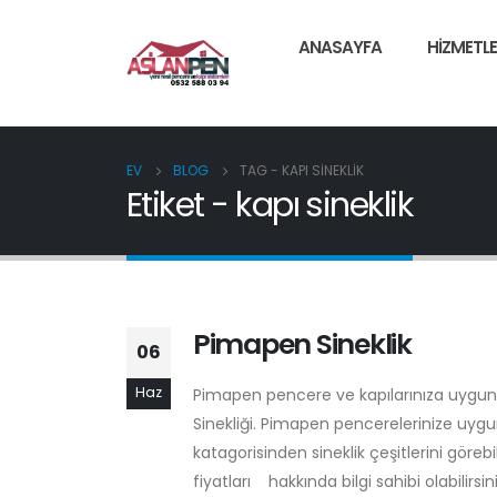
ANASAYFA
HIZMETLE
EV
BLOG
TAG -
KAPI SINEKLIK
Etiket - kapı sineklik
Pimapen Sineklik
06
Haz
Pimapen pencere ve kapılarınıza uygun 
Sinekliği. Pimapen pencerelerinize uygun 
katagorisinden sineklik çeşitlerini görebil
fiyatları hakkında bilgi sahibi olabilirsi