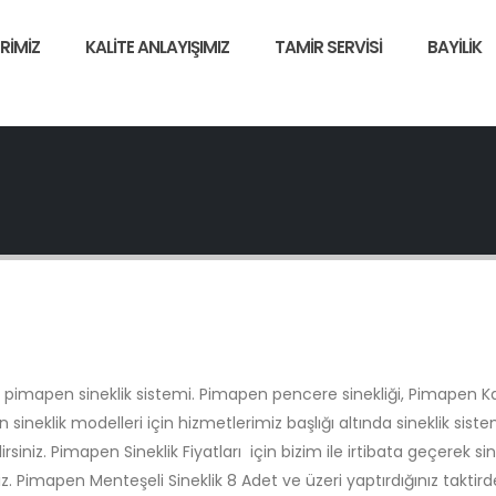
RIMIZ
KALITE ANLAYIŞIMIZ
TAMIR SERVISI
BAYILIK
pimapen sineklik sistemi. Pimapen pencere sinekliği, Pimapen K
sineklik modelleri için hizmetlerimiz başlığı altında sineklik siste
irsiniz. Pimapen Sineklik Fiyatları için bizim ile irtibata geçerek sin
niz. Pimapen Menteşeli Sineklik 8 Adet ve üzeri yaptırdığınız taktird