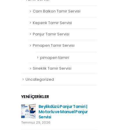
Cam Balkon Tamir Servisi
Kepenk Tamir Servisi
Panjur Tamir Servisi
Pimapen Tamir Servisi
pimapen tamiri
Sineklik Tamir Servisi
Uncategorized
YENI İÇERIKLER
amiri
Beylikdüzü Panjur Tamiri |
Hadımkö
Motorlu ve Manuel Panjur
Haziran 1
Servisi
Temmuz 29, 2026