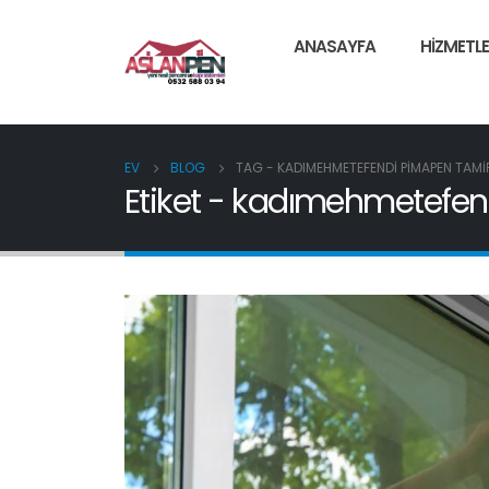
ANASAYFA
HIZMETLE
EV
BLOG
TAG -
KADIMEHMETEFENDI PIMAPEN TAMI
Etiket - kadımehmetefen