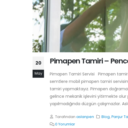
Pimapen Tamiri – Pence
20
May
Pimapen Tamiri Servisi Pimapen tamir
semtlere mobil pimapen tamiri servisi
tamiri yapmaktayız. Pimapen doğramal
gelince mekanik işlevini yitirmekte olu
yapılmadığında düzgün çalışmazlar. Asla
Tarafından
aslanpen
Blog
,
Panjur Ta
0 Yorumlar