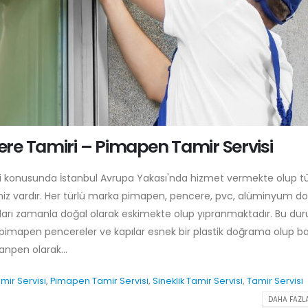
re Tamiri – Pimapen Tamir Servisi
i konusunda İstanbul Avrupa Yakası'nda hizmet vermekte olup 
miz vardır. Her türlü marka pimapen, pencere, pvc, alüminyum 
arı zamanla doğal olarak eskimekte olup yıpranmaktadır. Bu du
r pimapen pencereler ve kapılar esnek bir plastik doğrama olup b
npen olarak...
mir Servisi
,
Pimapen Tamir Servisi
,
Sineklik Tamir Servisi
,
Tamir Servisi
DAHA FAZLA