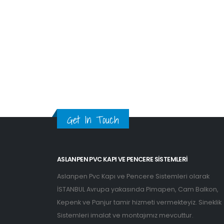
Get In Touch
ASLANPEN PVC KAPI VE PENCERE SISTEMLERI
Aslanpen Pvc Kapı ve Pencere Sistemleri olarak
İSTANBUL Avrupa yakasında Pimapen, Cam Balkon,
Kepenk ve Panjur tamir hizmeti vermekteyiz. Sineklik
Sistemleri imalat ve montajımız mevcuttur.