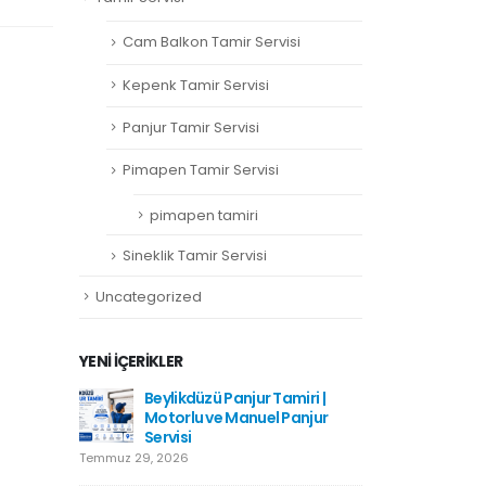
Cam Balkon Tamir Servisi
Kepenk Tamir Servisi
Panjur Tamir Servisi
Pimapen Tamir Servisi
pimapen tamiri
Sineklik Tamir Servisi
Uncategorized
YENI İÇERIKLER
amiri
Beylikdüzü Panjur Tamiri |
Hadımkö
Motorlu ve Manuel Panjur
Haziran 1
Servisi
Temmuz 29, 2026