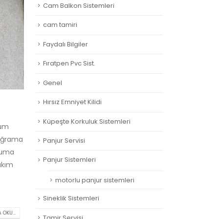
Cam Balkon Sistemleri
cam tamiri
Faydalı Bilgiler
Fıratpen Pvc Sist.
Genel
Hırsız Emniyet Kilidi
Küpeşte Korkuluk Sistemleri
tüm
doğrama
Panjur Servisi
ruma
Panjur Sistemleri
akım
motorlu panjur sistemleri
Sineklik Sistemleri
 OKU...
Tamir Servisi