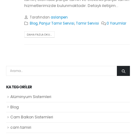
hizmetlerimizde bulunmaktadır. Detaylı iletişim...
Tarafından
aslanpen
Blog
,
Panjur Tamir Servisi
,
Tamir Servisi
0 Yorumlar
DAHA FAZLA OKU...
KATEGORILER
Alüminyum Sistemleri
Blog
Cam Balkon Sistemleri
cam tamiri