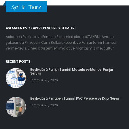
Get In Touch
ASLANPEN PVC KAPI VE PENCERE SISTEMLERI
Aslanpen Pvc Kapı ve Pencere Sistemleri olarak İSTANBUL Avrupa
yakasında Pimapen, Cam Balkon, Kepenk ve Panjur tamir hizmeti
vermekteyiz. Sineklik Sistemleri imalat ve montajımız mevcuttur.
RECENT POSTS
Beylikdüzü Panjur Tamiri | Motorlu ve Manuel Panjur
Servisi
Temmuz 29, 2026
Beylikdüzü Pimapen Tamiri | PVC Pencere ve Kapı Servisi
Temmuz 29, 2026