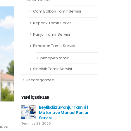
Cam Balkon Tamir Servisi
Kepenk Tamir Servisi
Panjur Tamir Servisi
Pimapen Tamir Servisi
pimapen tamiri
Sineklik Tamir Servisi
Uncategorized
YENI İÇERIKLER
amiri |
Hadımköy Panjur Tamiri
Beylikdü
Panjur
Motorlu
Haziran 11, 2026
Servisi
Temmuz 29, 2026
 hava