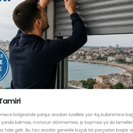
Tamiri
e bölgesinde panjur arızaları özellikle yaz-kış kullanımına bağ
sı, yarıda kalması, motorun dönmemesi, ip kopması ya da lameller
az hale gelir. Bu tarz arızalar genelde küçük bir parçadan başlar