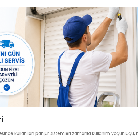
Hadımköy Panjur Tamiri
Beylikdüzü Panjur T
i
Motorlu ve Manuel 
Haziran 11, 2026
Servisi
Temmuz 29, 2026
sinde kullanılan panjur sistemleri zamanla kullanım yoğunluğu,