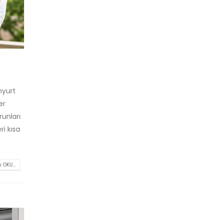
nyurt
er
runları
ri kısa
 OKU...