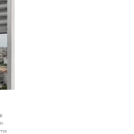
lı
in
 ama