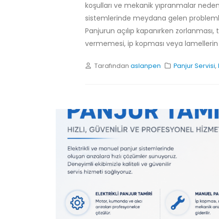
koşulları ve mekanik yıpranmalar nedeniy
Beylikdüzü Pimapen Tamiri |
sistemlerinde meydana gelen problemle
PVC Pencere ve Kapı Servisi
Panjurun açılıp kapanırken zorlanmas
Temmuz 29, 2026
vermemesi, ip kopması veya lamellerin z
Hadımköy Pimapen Tamiri
Haziran 11, 2026
Tarafından
aslanpen
Panjur Servisi
,