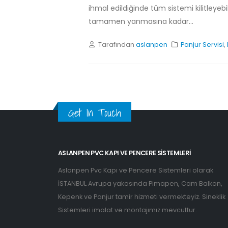
ihmal edildiğinde tüm sistemi kilitleyeb
tamamen yanmasına kadar...
Tarafından
aslanpen
Panjur Servisi
,
Get In Touch
ASLANPEN PVC KAPI VE PENCERE SISTEMLERI
Aslanpen Pvc Kapı ve Pencere Sistemleri olarak
İSTANBUL Avrupa yakasında Pimapen, Cam Balkon,
Kepenk ve Panjur tamir hizmeti vermekteyiz. Sineklik
Sistemleri imalat ve montajımız mevcuttur.