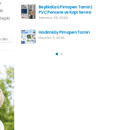
Kartal Pimapen Tamiri
r
Haziran 8, 2026
 Tamiri |
Beylikd
r.
 Servisi
PVC Penc
tepki
Temmuz 2
Esenyurt Pimapen Tamiri
Haziran 8, 2026
 Tamiri
Hadımkö
Haziran 1
 OKU...