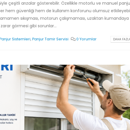
Kartal Pimapen Tamiri
le çeşitli arızalar gösterebilir. Özellikle motorlu ve manuel panju
Haziran 8, 2026
Beylikdüzü Pimapen
r hem güvenliği hem de kullanım konforunu olumsuz etkileyebili
PVC Pencere ve Kapı
ı, tamamen sıkışması, motorun çalışmaması, uzaktan kumandaya 
Temmuz 29, 2026
Esenyurt Pimapen Tamiri
arar görmesi gibi sorunlar...
Haziran 8, 2026
Hadımköy Pimapen
Haziran 11, 2026
Panjur Sistemleri
,
Panjur Tamir Servisi
0 Yorumlar
DAHA FAZLA