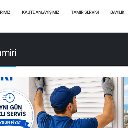
RIMIZ
KALITE ANLAYIŞIMIZ
TAMIR SERVISI
BAYILIK
amiri