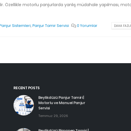
ilir. Özellikle motorlu panjurlarda yanlış müdahale yapılması, mot
Panjur Sistemleri
,
Panjur Tamir Servisi
0 Yorumlar
DAHA FAZLA
RECENT POSTS
Beylikdüzü Panjur Tamiri |
Motorlu ve Manuel Panjur
Servisi
Temmuz 29, 2026
Beylikdüzü Pimapen Tamiri |