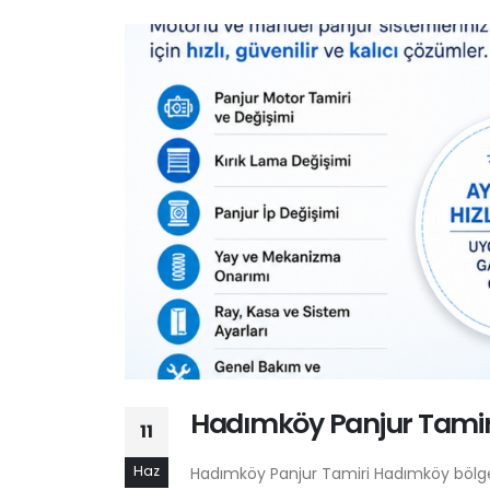
Beylikdüzü Panjur Tamiri |
Hadımköy Panjur Tamir
Motorlu ve Manuel Panjur
11
Servisi
Temmuz 29, 2026
Haz
Hadımköy Panjur Tamiri Hadımköy bölge