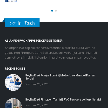
Get In Touch
ASLANPEN PVC KAPI VE PENCERE SISTEMLERI
Aslanpen Pvc Kapı ve Pencere Sistemleri olarak İSTANBUL Avrupa
yakasında Pimapen, Cam Balkon, Kepenk ve Panjur tamir hizmeti
vermekteyiz. Sineklik Sistemleri imalat ve montajımız mevcuttur.
RECENT POSTS
Beylikdüzü Panjur Tamiri | Motorlu ve Manuel Panjur
Servisi
Temmuz 29, 2026
Beylikdüzü Pimapen Tamiri | PVC Pencere ve Kapı Servisi
Temmuz 29, 2026