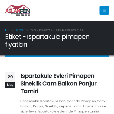
EV
BLOG
TAG -
ISPARTAKULE PIMAPEN FIYATLARI
Etiket - ıspartakule pimapen
fiyatları
Ispartakule Evleri Pimapen
29
Sineklik Cam Balkon Panjur
May
Tamiri
Bahçeşehir Ispartakule konutlarında Pimapen,Cam
Balkon, Panjur, Sineklik, Kepenk Tamiri Hizmetimiz ile
sizlerleyiz. Ispartakule evlerinde Pimapen tamiri