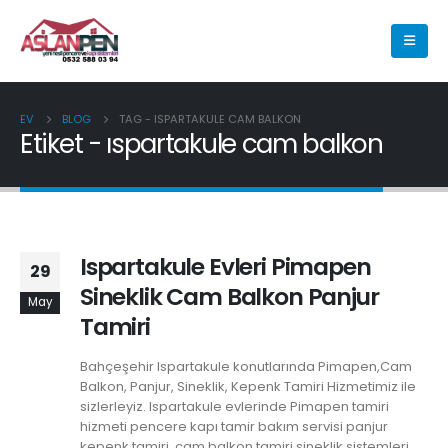
EV
BLOG
TAG -
ISPARTAKULE CAM BALKON
Etiket - ıspartakule cam balkon
Ispartakule Evleri Pimapen
29
Sineklik Cam Balkon Panjur
May
Tamiri
Bahçeşehir Ispartakule konutlarında Pimapen,Cam
Balkon, Panjur, Sineklik, Kepenk Tamiri Hizmetimiz ile
sizlerleyiz. Ispartakule evlerinde Pimapen tamiri
hizmeti pencere kapı tamir bakım servisi panjur
kepenk tamiri cam balkon tamiri sineklik sistemleri