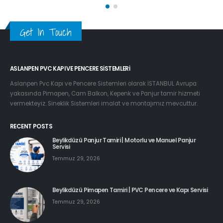
Get In Touch
ASLANPEN PVC KAPI VE PENCERE SISTEMLERI
Aslanpen Pvc Kapı ve Pencere Sistemleri olarak İSTANBUL Avrupa
yakasında Pimapen, Cam Balkon, Kepenk ve Panjur tamir hizmeti
vermekteyiz. Sineklik Sistemleri imalat ve montajımız mevcuttur.
RECENT POSTS
Beylikdüzü Panjur Tamiri | Motorlu ve Manuel Panjur
Servisi
Temmuz 29, 2026
Beylikdüzü Pimapen Tamiri | PVC Pencere ve Kapı Servisi
Temmuz 29, 2026